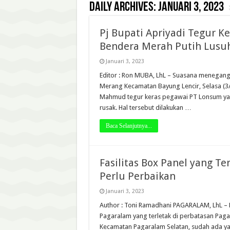
Daily Archives:
Januari 3, 2023
Pj Bupati Apriyadi Tegur K
Bendera Merah Putih Lusu
Januari 3, 2023
Editor : Ron MUBA, LhL – Suasana menegang
Merang Kecamatan Bayung Lencir, Selasa (3/1
Mahmud tegur keras pegawai PT Lonsum ya
rusak. Hal tersebut dilakukan …
Baca Selanjutnya...
Fasilitas Box Panel yang Te
Perlu Perbaikan
Januari 3, 2023
Author : Toni Ramadhani PAGARALAM, LhL – F
Pagaralam yang terletak di perbatasan Pagar
Kecamatan Pagaralam Selatan, sudah ada yan