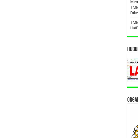
Mema
TMM
Dike
TMM
Hati
HUBUN
ORGAN