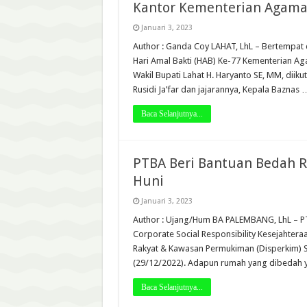
Kantor Kementerian Agama 
Januari 3, 2023
Author : Ganda Coy LAHAT, LhL – Bertempat
Hari Amal Bakti (HAB) Ke-77 Kementerian Ag
Wakil Bupati Lahat H. Haryanto SE, MM, diik
Rusidi Ja’far dan jajarannya, Kepala Baznas 
Baca Selanjutnya...
PTBA Beri Bantuan Bedah R
Huni
Januari 3, 2023
Author : Ujang/Hum BA PALEMBANG, LhL – P
Corporate Social Responsibility Kesejahtera
Rakyat & Kawasan Permukiman (Disperkim)
(29/12/2022). Adapun rumah yang dibedah y
Baca Selanjutnya...