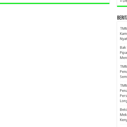
« D
BERIT
TMMD
Kamp
Nyat
Bak
Pipa
Men
TMMD
Penu
Sem
TMM
Pena
Pers
Lon
Beto
Meka
Ken