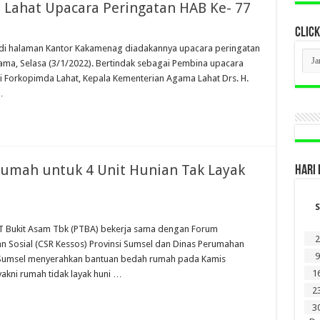
Lahat Upacara Peringatan HAB Ke- 77
CLICK
 di halaman Kantor Kakamenag diadakannya upacara peringatan
CLI
ama, Selasa (3/1/2022). Bertindak sebagai Pembina upacara
BER
LAM
uti Forkopimda Lahat, Kepala Kementerian Agama Lahat Drs. H.
DI
…
SINI
umah untuk 4 Unit Hunian Tak Layak
HARI 
S
T Bukit Asam Tbk (PTBA) bekerja sama dengan Forum
2
an Sosial (CSR Kessos) Provinsi Sumsel dan Dinas Perumahan
9
 Sumsel menyerahkan bantuan bedah rumah pada Kamis
1
akni rumah tidak layak huni …
2
3