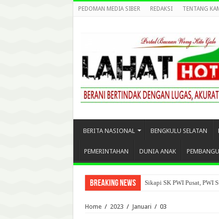
PEDOMAN MEDIA SIBER
REDAKSI
TENTANG KA
BERITA NASIONAL
BENGKULU SELATAN
PEMERINTAHAN
DUNIA ANAK
PEMBANG
Breaking News
Sikapi SK PWI Pusat, PWI S
Home
/
2023
/
Januari
/
03