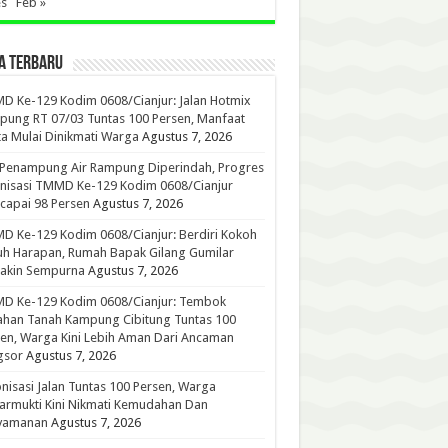
es
Feb »
A TERBARU
 Ke-129 Kodim 0608/Cianjur: Jalan Hotmix
ung RT 07/03 Tuntas 100 Persen, Manfaat
a Mulai Dinikmati Warga
Agustus 7, 2026
 Penampung Air Rampung Diperindah, Progres
nisasi TMMD Ke-129 Kodim 0608/Cianjur
capai 98 Persen
Agustus 7, 2026
 Ke-129 Kodim 0608/Cianjur: Berdiri Kokoh
h Harapan, Rumah Bapak Gilang Gumilar
akin Sempurna
Agustus 7, 2026
D Ke-129 Kodim 0608/Cianjur: Tembok
han Tanah Kampung Cibitung Tuntas 100
en, Warga Kini Lebih Aman Dari Ancaman
gsor
Agustus 7, 2026
nisasi Jalan Tuntas 100 Persen, Warga
rmukti Kini Nikmati Kemudahan Dan
yamanan
Agustus 7, 2026