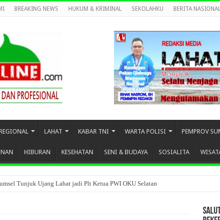
MI
BREAKING NEWS
HUKUM & KRIMINAL
SEKOLAHKU
BERITA NASIONA
REGIONAL
LAHAT
KABAR TNI
WARTA POLISI
PEMPROV SU
UNAN
HIBURAN
KESEHATAN
SENI & BUDAYA
SOSIALITA
WISAT
umsel Tunjuk Ujang Lahat jadi Plt Ketua PWI OKU Selatan
SALU