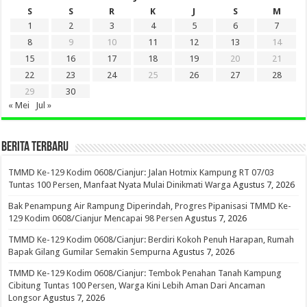
S
S
R
K
J
S
M
1
2
3
4
5
6
7
8
9
10
11
12
13
14
15
16
17
18
19
20
21
22
23
24
25
26
27
28
29
30
« Mei
Jul »
BERITA TERBARU
TMMD Ke-129 Kodim 0608/Cianjur: Jalan Hotmix Kampung RT 07/03
Tuntas 100 Persen, Manfaat Nyata Mulai Dinikmati Warga
Agustus 7, 2026
Bak Penampung Air Rampung Diperindah, Progres Pipanisasi TMMD Ke-
129 Kodim 0608/Cianjur Mencapai 98 Persen
Agustus 7, 2026
TMMD Ke-129 Kodim 0608/Cianjur: Berdiri Kokoh Penuh Harapan, Rumah
Bapak Gilang Gumilar Semakin Sempurna
Agustus 7, 2026
TMMD Ke-129 Kodim 0608/Cianjur: Tembok Penahan Tanah Kampung
Cibitung Tuntas 100 Persen, Warga Kini Lebih Aman Dari Ancaman
Longsor
Agustus 7, 2026