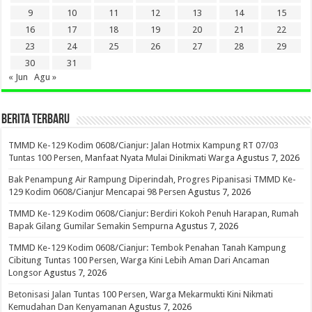
9
10
11
12
13
14
15
16
17
18
19
20
21
22
23
24
25
26
27
28
29
30
31
« Jun
Agu »
BERITA TERBARU
TMMD Ke-129 Kodim 0608/Cianjur: Jalan Hotmix Kampung RT 07/03
Tuntas 100 Persen, Manfaat Nyata Mulai Dinikmati Warga
Agustus 7, 2026
Bak Penampung Air Rampung Diperindah, Progres Pipanisasi TMMD Ke-
129 Kodim 0608/Cianjur Mencapai 98 Persen
Agustus 7, 2026
TMMD Ke-129 Kodim 0608/Cianjur: Berdiri Kokoh Penuh Harapan, Rumah
Bapak Gilang Gumilar Semakin Sempurna
Agustus 7, 2026
TMMD Ke-129 Kodim 0608/Cianjur: Tembok Penahan Tanah Kampung
Cibitung Tuntas 100 Persen, Warga Kini Lebih Aman Dari Ancaman
Longsor
Agustus 7, 2026
Betonisasi Jalan Tuntas 100 Persen, Warga Mekarmukti Kini Nikmati
Kemudahan Dan Kenyamanan
Agustus 7, 2026