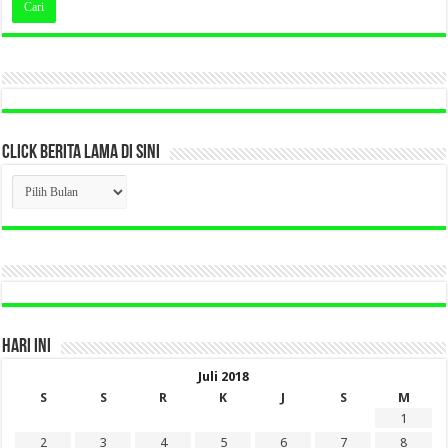
CLICK BERITA LAMA DI SINI
CLICK
BERITA
LAMA
DI
SINI
HARI INI
Juli 2018
S
S
R
K
J
S
M
1
2
3
4
5
6
7
8