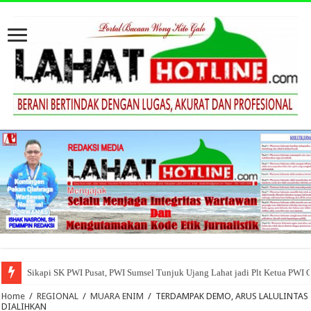
Sikapi SK PWI Pusat, PWI Sumsel Tunjuk Ujang Lahat jadi Plt Ketua PWI 
Home
/
REGIONAL
/
MUARA ENIM
/
TERDAMPAK DEMO, ARUS LALULINTAS
DIALIHKAN