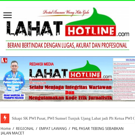
Sikapi SK PWI Pusat, PWI Sumsel Tunjuk Ujang Lahat jadi Plt Ketua PWI 
Home
/
REGIONAL
/
EMPAT LAWANG
/
PKL PASAR TEBING SEBABKAN
JALAN MACET