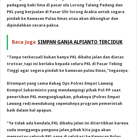
pedagang kaki lima di pasar ulu Lorong Talang Padang dan
PKL yang berjualan di Pasar Ulir lorong Arabia untuk segara
pindah ke Kawasan Pulau Emas atau akan dibongkar dan
dipindahkan secara paksa.
Baca Juga
SIMPAN GANJA ALPIANTO TERCIDUK
“Tanpa terkecuali bukan hanya PKL dibahu jalan dan diatas
trotoar,tapi ini berlaku kepada seluru PKL di Pasar Tebing
Tinggi agar segera pindah ke kawasan pulau Emas,”tegasnya.
Ditempat yang sama Kabag Ops Polres Empat Lawang
Kompol.Sukarminto yang mendampingi pihak Pol-PP saat
penertiban PKL mengungkapkan, pihaknya (Polres Empat
Lawang red) mendukung sepenuhnya program pemerintah
baik dalam hal apapun.
“Ya tidak ada kendala,PKL dibahu jalan ini ditertibkan karena
suda menggangu penguna jalan,pihak kita juga akan
memantau seluruh PKL yang di relokasi ke Kawasan Pulau