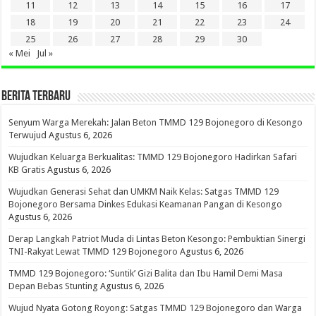
11
12
13
14
15
16
17
18
19
20
21
22
23
24
25
26
27
28
29
30
« Mei
Jul »
BERITA TERBARU
Senyum Warga Merekah: Jalan Beton TMMD 129 Bojonegoro di Kesongo
Terwujud
Agustus 6, 2026
Wujudkan Keluarga Berkualitas: TMMD 129 Bojonegoro Hadirkan Safari
KB Gratis
Agustus 6, 2026
Wujudkan Generasi Sehat dan UMKM Naik Kelas: Satgas TMMD 129
Bojonegoro Bersama Dinkes Edukasi Keamanan Pangan di Kesongo
Agustus 6, 2026
Derap Langkah Patriot Muda di Lintas Beton Kesongo: Pembuktian Sinergi
TNI-Rakyat Lewat TMMD 129 Bojonegoro
Agustus 6, 2026
TMMD 129 Bojonegoro: ‘Suntik’ Gizi Balita dan Ibu Hamil Demi Masa
Depan Bebas Stunting
Agustus 6, 2026
Wujud Nyata Gotong Royong: Satgas TMMD 129 Bojonegoro dan Warga