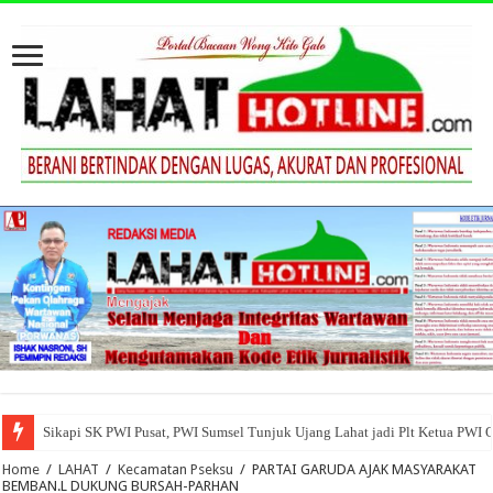
Sikapi SK PWI Pusat, PWI Sumsel Tunjuk Ujang Lahat jadi Plt Ketua PWI 
Home
/
LAHAT
/
Kecamatan Pseksu
/
PARTAI GARUDA AJAK MASYARAKAT
BEMBAN.L DUKUNG BURSAH-PARHAN