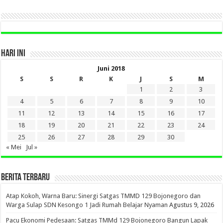
SINI
HARI INI
Juni 2018
S
S
R
K
J
S
M
1
2
3
4
5
6
7
8
9
10
11
12
13
14
15
16
17
18
19
20
21
22
23
24
25
26
27
28
29
30
« Mei
Jul »
BERITA TERBARU
Atap Kokoh, Warna Baru: Sinergi Satgas TMMD 129 Bojonegoro dan
Warga Sulap SDN Kesongo 1 Jadi Rumah Belajar Nyaman
Agustus 9, 2026
Pacu Ekonomi Pedesaan: Satgas TMMd 129 Bojonegoro Bangun Lapak