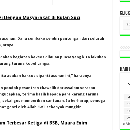
CLICK
gi Dengan Masyarakat di Bulan Suci
CLI
BER
LAM
DI
 asuhan. Dana sembako sendiri pantungan dari seluruh
SINI
ujarnya.
dahan kegiatan baksos dibulan puasa yang kita lakukan
arang taruna kopel tangsi.
HARI 
ita adakan baksos dipanti asuhan ini,” harapnya.
S
dan pondok pesantren thawalib darussalam serasan
engucapkan, terima kasih kepada para karang taruna
4
i, sekaligus memberikan santunan. Ia berharap, semoga
1
apat ganti oleh Allah SWT sebanyak mungkin.
1
2
am Terbesar Ketiga di BSB, Muara Enim
« Me