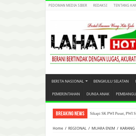
PEDOMAN MEDIA SIBER
REDAKSI
TENTANG KA
BERITA NASIONAL
BENGKULU SELATAN
PEMERINTAHAN
DUNIA ANAK
PEMBANG
Breaking News
Sikapi SK PWI Pusat, PWI S
Home
/
REGIONAL
/
MUARA ENIM
/
KARANG 