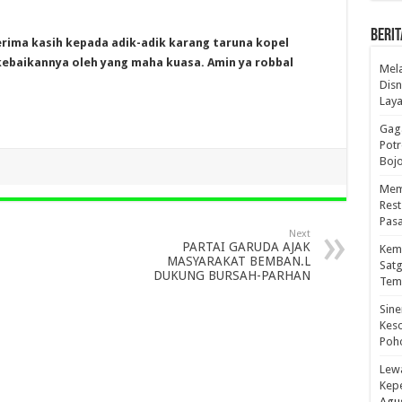
BERIT
erima kasih kepada adik-adik karang taruna kopel
kebaikannya oleh yang maha kuasa. Amin ya robbal
Mel
Disn
Lay
Gaga
Pot
Boj
Mema
Res
Pas
Next
PARTAI GARUDA AJAK
Kema
MASYARAKAT BEMBAN.L
Sat
DUKUNG BURSAH-PARHAN
Tem
Sine
Kes
Poho
Lewa
Kep
Agus