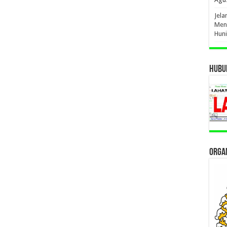
Jel
Men
Hun
HUBUN
ORGAN