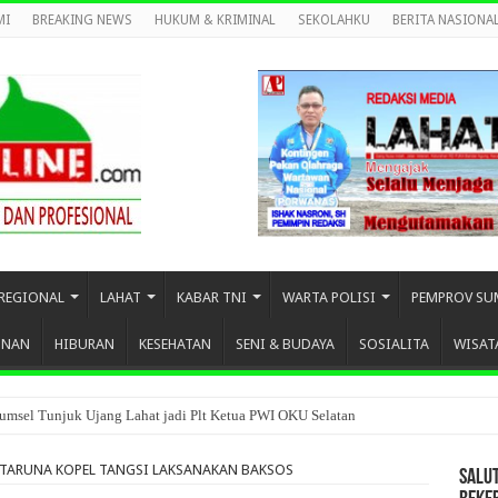
MI
BREAKING NEWS
HUKUM & KRIMINAL
SEKOLAHKU
BERITA NASIONA
REGIONAL
LAHAT
KABAR TNI
WARTA POLISI
PEMPROV SU
UNAN
HIBURAN
KESEHATAN
SENI & BUDAYA
SOSIALITA
WISAT
umsel Tunjuk Ujang Lahat jadi Plt Ketua PWI OKU Selatan
TARUNA KOPEL TANGSI LAKSANAKAN BAKSOS
SALU