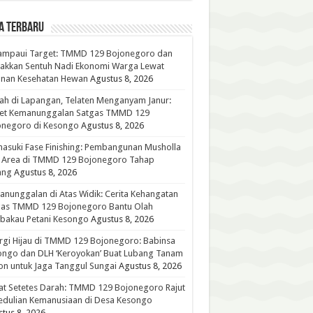
A TERBARU
ampaui Target: TMMD 129 Bojonegoro dan
akkan Sentuh Nadi Ekonomi Warga Lewat
anan Kesehatan Hewan
Agustus 8, 2026
h di Lapangan, Telaten Menganyam Janur:
ret Kemanunggalan Satgas TMMD 129
onegoro di Kesongo
Agustus 8, 2026
suki Fase Finishing: Pembangunan Musholla
t Area di TMMD 129 Bojonegoro Tahap
ang
Agustus 8, 2026
nunggalan di Atas Widik: Cerita Kehangatan
gas TMMD 129 Bojonegoro Bantu Olah
bakau Petani Kesongo
Agustus 8, 2026
rgi Hijau di TMMD 129 Bojonegoro: Babinsa
ongo dan DLH ‘Keroyokan’ Buat Lubang Tanam
n untuk Jaga Tanggul Sungai
Agustus 8, 2026
t Setetes Darah: TMMD 129 Bojonegoro Rajut
edulian Kemanusiaan di Desa Kesongo
tus 8, 2026