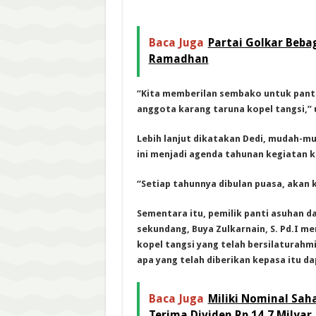
Baca Juga
Partai Golkar Beba
Ramadhan
“Kita memberilan sembako untuk panti
anggota karang taruna kopel tangsi,” 
Lebih lanjut dikatakan Dedi, mudah-mu
ini menjadi agenda tahunan kegiatan k
“Setiap tahunnya dibulan puasa, akan k
Sementara itu, pemilik panti asuhan 
sekundang, Buya Zulkarnain, S. Pd.I m
kopel tangsi yang telah bersilaturahm
apa yang telah diberikan kepasa itu d
Baca Juga
Miliki Nominal Sah
Terima Dividen Rp 14,7 Milyar