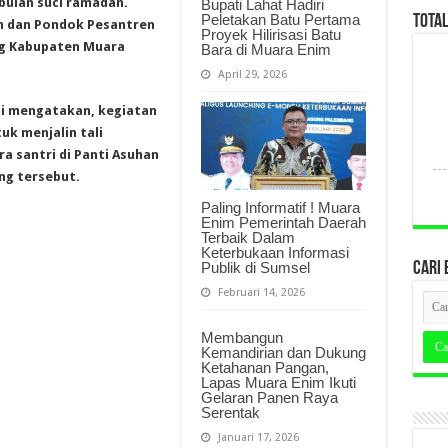
 bulan suci ramadan.
Bupati Lahat Hadiri
Peletakan Batu Pertama
TOTA
an dan Pondok Pesantren
Proyek Hilirisasi Batu
ng Kabupaten Muara
Bara di Muara Enim
April 29, 2026
di mengatakan, kegiatan
uk menjalin tali
a santri di Panti Asuhan
ng tersebut.
Paling Informatif ! Muara
Enim Pemerintah Daerah
Terbaik Dalam
Keterbukaan Informasi
Publik di Sumsel
CARI 
Februari 14, 2026
Membangun
Kemandirian dan Dukung
Ketahanan Pangan,
Lapas Muara Enim Ikuti
Gelaran Panen Raya
Serentak
Januari 17, 2026