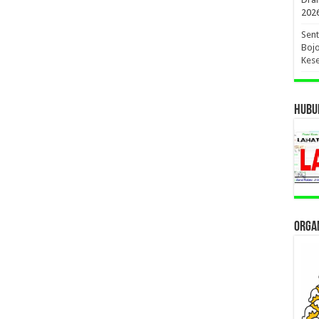
202
Sent
Bojo
Kese
HUBUN
ORGAN