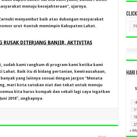
syarakat menuju kesejahteraan”, ujarnya.
CLICK
 Zarnubi menyambut baik atas dukungan masyarakat
CLI
 nomor urut 4 untuk memimpin Kabupaten Lahat.
BER
LAM
DI
SINI
 RUSAK DITERJANG BANJIR, AKTIVITAS
t, sudah kami rangkum di program kami ketika kami
i Lahat. Baik itu di bidang pertanian, kewirausahaan,
HARI 
 banyak yang lainnya sesuai dengan jargon “Menata
ng, mari kota satukan niat dan tekat untuk menuju
S
semua kita harus kompak dan sekali lagi saya ingatkan
Juni 2018″, ungkapnya.
4
1
1
2
« Me