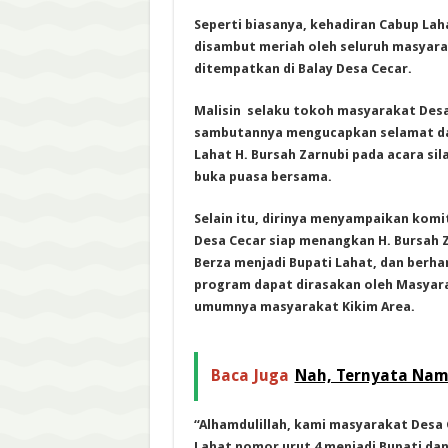
Seperti biasanya, kehadiran Cabup Laha
disambut meriah oleh seluruh masyarak
ditempatkan di Balay Desa Cecar.
Malisin selaku tokoh masyarakat Des
sambutannya mengucapkan selamat d
Lahat H. Bursah Zarnubi pada acara sil
buka puasa bersama.
Selain itu, dirinya menyampaikan ko
Desa Cecar siap menangkan H. Bursah Z
Berza menjadi Bupati Lahat, dan berh
program dapat dirasakan oleh Masyar
umumnya masyarakat Kikim Area.
Baca Juga
Nah, Ternyata Nama
“Alhamdulillah, kami masyarakat Des
Lahat nomor urut 4 menjadi Bupati dan