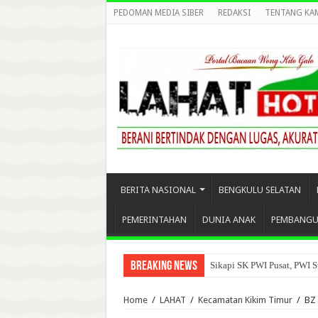
PEDOMAN MEDIA SIBER
REDAKSI
TENTANG KA
BERITA NASIONAL
BENGKULU SELATAN
PEMERINTAHAN
DUNIA ANAK
PEMBANG
Breaking News
Sikapi SK PWI Pusat, PWI S
Home
/
LAHAT
/
Kecamatan Kikim Timur
/
BZ