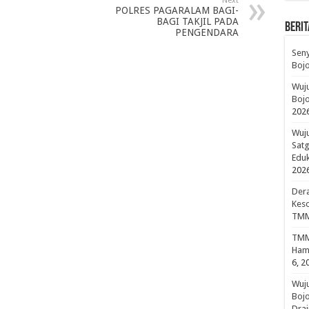
Next
POLRES PAGARALAM BAGI-
BAGI TAKJIL PADA
BERIT
PENGENDARA
Sen
Boj
Wuju
Bojo
202
Wuju
Sat
Edu
202
Dera
Keso
TMM
TMMD
Hami
6, 2
Wuj
Boj
Drai