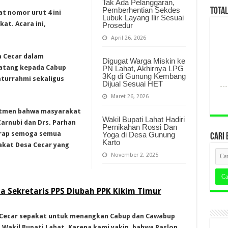
Tak Ada Pelanggaran,
Pemberhentian Sekdes
TOTA
t nomor urut 4 ini
Lubuk Layang Ilir Sesuai
at. Acara ini,
Prosedur
April 26, 2026
a Cecar dalam
Digugat Warga Miskin ke
atang kepada Cabup
PN Lahat, Akhirnya LPG
3Kg di Gunung Kembang
aturrahmi sekaligus
Dijual Sesuai HET
Maret 26, 2026
mitmen bahwa masyarakat
Wakil Bupati Lahat Hadiri
arnubi dan Drs. Parhan
Pernikahan Rossi Dan
arap semoga semua
Yoga di Desa Gunung
CARI 
Karto
akat Desa Cecar yang
November 2, 2025
 Sekretaris PPS Diubah PPK Kikim Timur
a Cecar sepakat untuk menangkan Cabup dan Cawabup
 Wakil Bupati Lahat. Karena kami yakin, bahwa Paslon