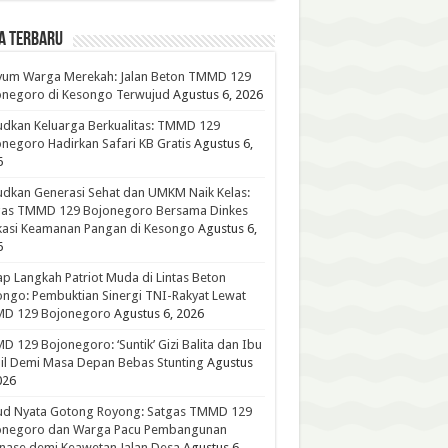
A TERBARU
yum Warga Merekah: Jalan Beton TMMD 129
onegoro di Kesongo Terwujud
Agustus 6, 2026
dkan Keluarga Berkualitas: TMMD 129
negoro Hadirkan Safari KB Gratis
Agustus 6,
6
dkan Generasi Sehat dan UMKM Naik Kelas:
gas TMMD 129 Bojonegoro Bersama Dinkes
kasi Keamanan Pangan di Kesongo
Agustus 6,
6
p Langkah Patriot Muda di Lintas Beton
ngo: Pembuktian Sinergi TNI-Rakyat Lewat
D 129 Bojonegoro
Agustus 6, 2026
 129 Bojonegoro: ‘Suntik’ Gizi Balita dan Ibu
l Demi Masa Depan Bebas Stunting
Agustus
026
ud Nyata Gotong Royong: Satgas TMMD 129
onegoro dan Warga Pacu Pembangunan
nase demi Keawetan Jalan Desa
Agustus 6,