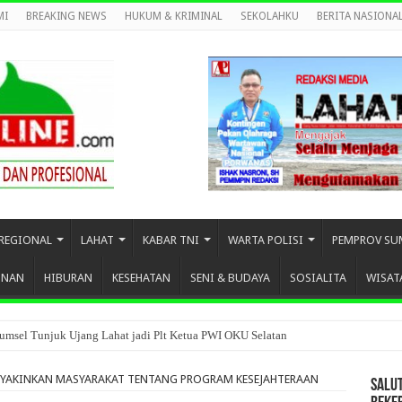
MI
BREAKING NEWS
HUKUM & KRIMINAL
SEKOLAHKU
BERITA NASIONA
REGIONAL
LAHAT
KABAR TNI
WARTA POLISI
PEMPROV SU
UNAN
HIBURAN
KESEHATAN
SENI & BUDAYA
SOSIALITA
WISAT
umsel Tunjuk Ujang Lahat jadi Plt Ketua PWI OKU Selatan
 YAKINKAN MASYARAKAT TENTANG PROGRAM KESEJAHTERAAN
SALU