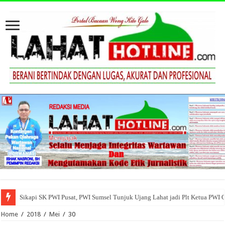
Sikapi SK PWI Pusat, PWI Sumsel Tunjuk Ujang Lahat jadi Plt Ketua PWI 
Home
/
2018
/
Mei
/
30