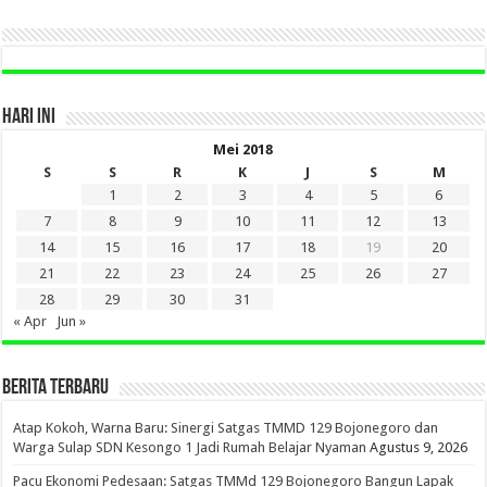
SINI
HARI INI
Mei 2018
S
S
R
K
J
S
M
1
2
3
4
5
6
7
8
9
10
11
12
13
14
15
16
17
18
19
20
21
22
23
24
25
26
27
28
29
30
31
« Apr
Jun »
BERITA TERBARU
Atap Kokoh, Warna Baru: Sinergi Satgas TMMD 129 Bojonegoro dan
Warga Sulap SDN Kesongo 1 Jadi Rumah Belajar Nyaman
Agustus 9, 2026
Pacu Ekonomi Pedesaan: Satgas TMMd 129 Bojonegoro Bangun Lapak