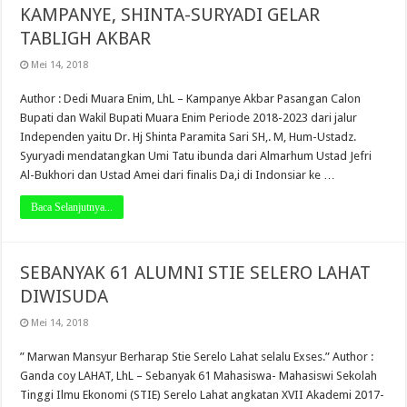
KAMPANYE, SHINTA-SURYADI GELAR
TABLIGH AKBAR
Mei 14, 2018
Author : Dedi Muara Enim, LhL – Kampanye Akbar Pasangan Calon
Bupati dan Wakil Bupati Muara Enim Periode 2018-2023 dari jalur
Independen yaitu Dr. Hj Shinta Paramita Sari SH,. M, Hum-Ustadz.
Syuryadi mendatangkan Umi Tatu ibunda dari Almarhum Ustad Jefri
Al-Bukhori dan Ustad Amei dari finalis Da,i di Indonsiar ke …
Baca Selanjutnya...
SEBANYAK 61 ALUMNI STIE SELERO LAHAT
DIWISUDA
Mei 14, 2018
” Marwan Mansyur Berharap Stie Serelo Lahat selalu Exses.” Author :
Ganda coy LAHAT, LhL – Sebanyak 61 Mahasiswa- Mahasiswi Sekolah
Tinggi Ilmu Ekonomi (STIE) Serelo Lahat angkatan XVII Akademi 2017-