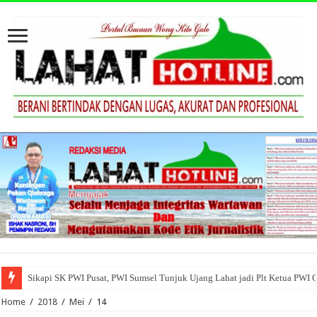
Sikapi SK PWI Pusat, PWI Sumsel Tunjuk Ujang Lahat jadi Plt Ketua PWI 
Home
/
2018
/
Mei
/
14