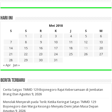
HARI INI
Mei 2018
S
S
R
K
J
S
M
1
2
3
4
5
6
7
8
9
10
11
12
13
14
15
16
17
18
19
20
21
22
23
24
25
26
27
28
29
30
31
« Apr
Jun »
BERITA TERBARU
Cerita Satgas TMMD 129 Bojonegoro Rajut Kebersamaan di Jembatan
Brang Etan
Agustus 9, 2026
Menolak Menyerah pada Terik: Ketika Keringat Satgas TMMD 129
Bojonegoro dan Warga Kesongo Menyatu Demi Jalan Masa Depan
Agustus 9, 2026