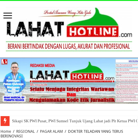
Sikapi SK PWI Pusat, PWI Sumsel Tunjuk Ujang Lahat jadi Plt Ketua PWI 
Home
/
REGIONAL
/
PAGAR ALAM
/
DOKTER TELADAN YANG TERUS
BERINOVASI