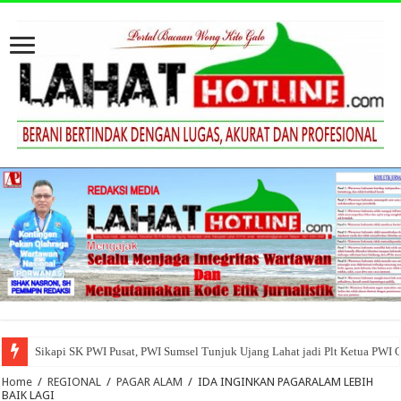
Sikapi SK PWI Pusat, PWI Sumsel Tunjuk Ujang Lahat jadi Plt Ketua PWI 
Home
/
REGIONAL
/
PAGAR ALAM
/
IDA INGINKAN PAGARALAM LEBIH
BAIK LAGI