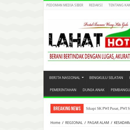
PEDOMAN MEDIA SIBER
REDAKSI
TENTANG KA
BERITA NASIONAL
BENGKULU SELATAN
PEMERINTAHAN
DUNIA ANAK
PEMBANG
Breaking News
Sikapi SK PWI Pusat, PWI S
Home
/
REGIONAL
/
PAGAR ALAM
/
KESADAR