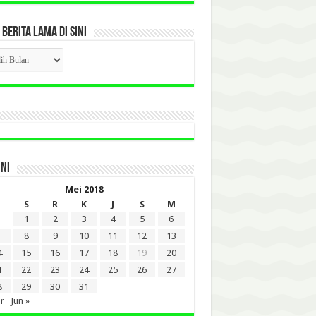
 BERITA LAMA DI SINI
CK
ITA
A
INI
Mei 2018
S
R
K
J
S
M
1
2
3
4
5
6
8
9
10
11
12
13
4
15
16
17
18
19
20
1
22
23
24
25
26
27
8
29
30
31
r
Jun »