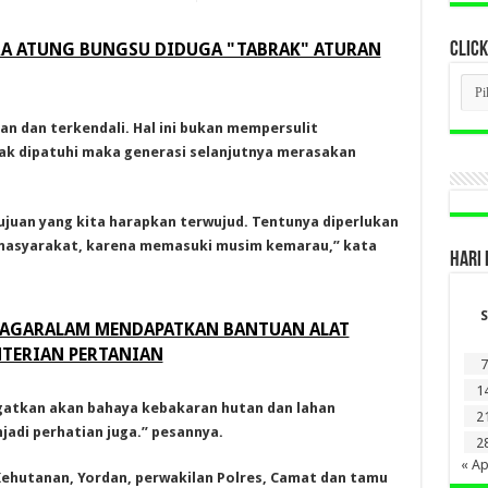
A ATUNG BUNGSU DIDUGA "TABRAK" ATURAN
CLICK
CLI
BER
LAM
an dan terkendali. Hal ini bukan mempersulit
DI
SINI
idak dipatuhi maka generasi selanjutnya merasakan
tujuan yang kita harapkan terwujud. Tentunya diperlukan
masyarakat, karena memasuki musim kemarau,” kata
HARI 
S
PAGARALAM MENDAPATKAN BANTUAN ALAT
NTERIAN PERTANIAN
7
1
gatkan akan bahaya kebakaran hutan dan lahan
2
jadi perhatian juga.” pesannya.
2
« Ap
Kehutanan, Yordan, perwakilan Polres, Camat dan tamu