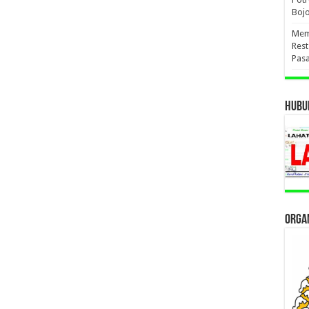
Boj
Mema
Res
Pas
HUBUN
ORGAN