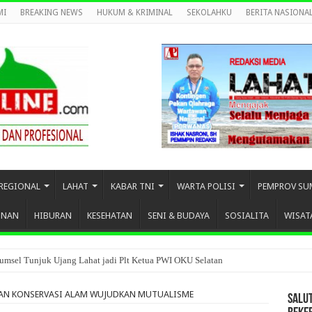
MI
BREAKING NEWS
HUKUM & KRIMINAL
SEKOLAHKU
BERITA NASIONA
REGIONAL
LAHAT
KABAR TNI
WARTA POLISI
PEMPROV SU
UNAN
HIBURAN
KESEHATAN
SENI & BUDAYA
SOSIALITA
WISAT
umsel Tunjuk Ujang Lahat jadi Plt Ketua PWI OKU Selatan
AN KONSERVASI ALAM WUJUDKAN MUTUALISME
SALU