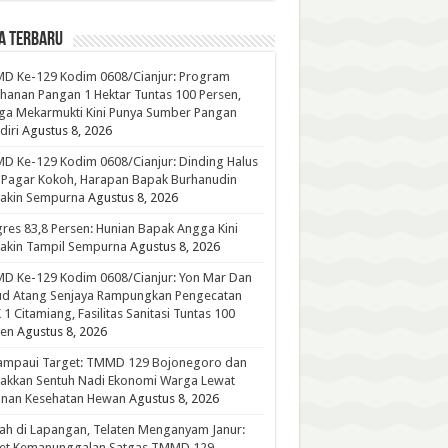
A TERBARU
D Ke-129 Kodim 0608/Cianjur: Program
hanan Pangan 1 Hektar Tuntas 100 Persen,
ga Mekarmukti Kini Punya Sumber Pangan
iri
Agustus 8, 2026
 Ke-129 Kodim 0608/Cianjur: Dinding Halus
 Pagar Kokoh, Harapan Bapak Burhanudin
akin Sempurna
Agustus 8, 2026
res 83,8 Persen: Hunian Bapak Angga Kini
akin Tampil Sempurna
Agustus 8, 2026
D Ke-129 Kodim 0608/Cianjur: Yon Mar Dan
ud Atang Senjaya Rampungkan Pengecatan
1 Citamiang, Fasilitas Sanitasi Tuntas 100
sen
Agustus 8, 2026
ampaui Target: TMMD 129 Bojonegoro dan
akkan Sentuh Nadi Ekonomi Warga Lewat
anan Kesehatan Hewan
Agustus 8, 2026
h di Lapangan, Telaten Menganyam Janur:
ret Kemanunggalan Satgas TMMD 129