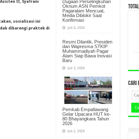
Dugaan Perselingkuhan
Asisten II, Syafrani
Oknum ASN Pemkot
TOTA
Pagaralam Mencuat,
Media Diblokir Saat
Konfirmasi
kan, sosialisasi ini
Juli 6, 2026
dak dibarengi praktek di
Resmi Dilantik, Presiden
dan Wapresma STKIP
Muhammadiyah Pagar
Alam Siap Bawa Inovasi
Baru
Juli 5, 2026
CARI 
Pemkab Empatlawang
Gelar Upacara HUT ke-
80 Bhayangkara Tahun
2026
Juli 2, 2026