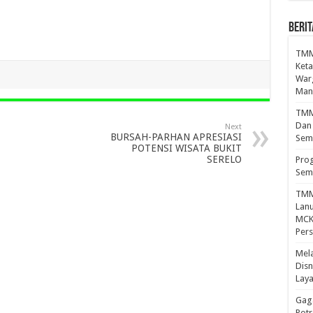
BERIT
TMM
Keta
War
Mand
TMMD
Dan
Next
BURSAH-PARHAN APRESIASI
Sem
POTENSI WISATA BUKIT
SERELO
Prog
Sem
TMM
Lan
MCK 
Per
Mel
Disn
Lay
Gaga
Pot