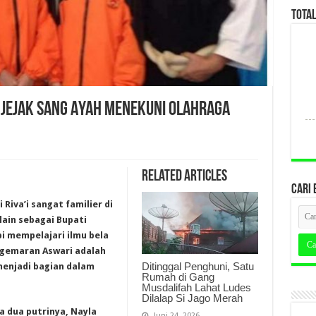
TOTA
TI JEJAK SANG AYAH MENEKUNI OLAHRAGA
Related Articles
CARI 
 Riva’i sangat familier di
lain sebagai Bupati
bi mempelajari ilmu bela
kegemaran Aswari adalah
Ditinggal Penghuni, Satu
enjadi bagian dalam
Rumah di Gang
Musdalifah Lahat Ludes
Dilalap Si Jago Merah
 dua putrinya, Nayla
Juni 24, 2026