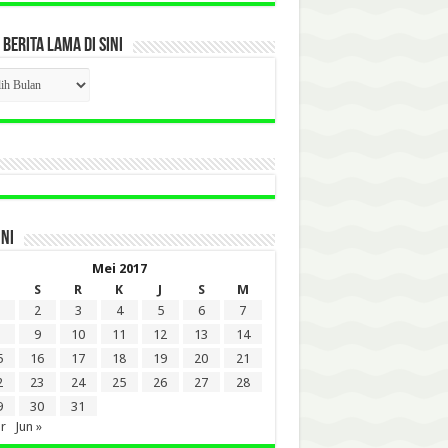
 BERITA LAMA DI SINI
CK
ITA
A
INI
Mei 2017
S
R
K
J
S
M
2
3
4
5
6
7
9
10
11
12
13
14
5
16
17
18
19
20
21
2
23
24
25
26
27
28
9
30
31
r
Jun »