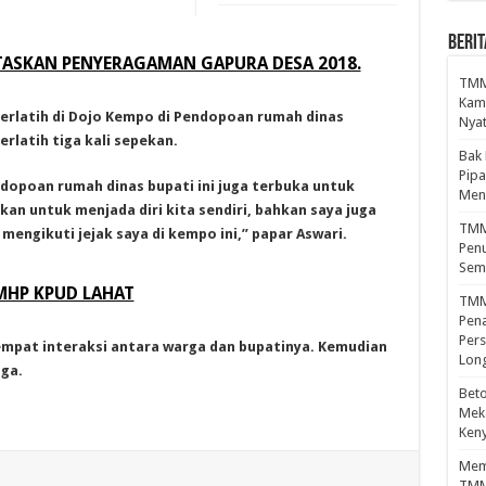
BERIT
TASKAN PENYERAGAMAN GAPURA DESA 2018.
TMMD
Kamp
berlatih di Dojo Kempo di Pendopoan rumah dinas
Nyat
rlatih tiga kali sepekan.
Bak
Pipa
ndopoan rumah dinas bupati ini juga terbuka untuk
Men
hkan untuk menjada diri kita sendiri, bahkan saya juga
TMMD
engikuti jejak saya di kempo ini,” papar Aswari.
Penu
Sem
GMHP KPUD LAHAT
TMM
Pena
Pers
tempat interaksi antara warga dan bupatinya. Kemudian
Lon
ga.
Beto
Meka
Ken
Mema
TMM