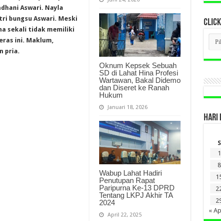
dhani Aswari. Nayla
ri bungsu Aswari. Meski
CLICK
a sekali tidak memiliki
CLI
ras ini. Maklum,
BER
 pria.
LAM
DI
Oknum Kepsek Sebuah
SINI
SD di Lahat Hina Profesi
Wartawan, Bakal Didemo
dan Diseret ke Ranah
Hukum
Januari 18, 2026
HARI 
S
1
8
Wabup Lahat Hadiri
1
Penutupan Rapat
Paripurna Ke-13 DPRD
2
Tentang LKPJ Akhir TA
2
2024
« Ap
April 22, 2025