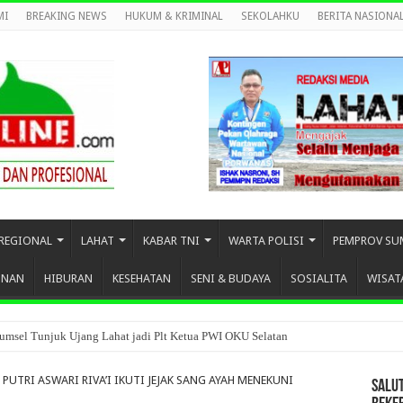
MI
BREAKING NEWS
HUKUM & KRIMINAL
SEKOLAHKU
BERITA NASIONA
REGIONAL
LAHAT
KABAR TNI
WARTA POLISI
PEMPROV SU
UNAN
HIBURAN
KESEHATAN
SENI & BUDAYA
SOSIALITA
WISAT
 Upacara HUT ke-80 Bhayangkara Tahun 2026
PUTRI ASWARI RIVA’I IKUTI JEJAK SANG AYAH MENEKUNI
SALU