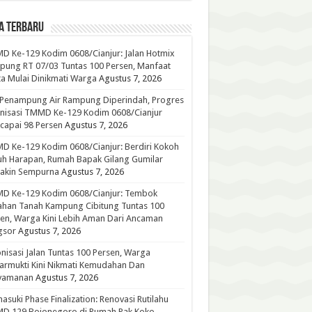
A TERBARU
 Ke-129 Kodim 0608/Cianjur: Jalan Hotmix
ung RT 07/03 Tuntas 100 Persen, Manfaat
a Mulai Dinikmati Warga
Agustus 7, 2026
 Penampung Air Rampung Diperindah, Progres
nisasi TMMD Ke-129 Kodim 0608/Cianjur
capai 98 Persen
Agustus 7, 2026
 Ke-129 Kodim 0608/Cianjur: Berdiri Kokoh
h Harapan, Rumah Bapak Gilang Gumilar
akin Sempurna
Agustus 7, 2026
D Ke-129 Kodim 0608/Cianjur: Tembok
han Tanah Kampung Cibitung Tuntas 100
en, Warga Kini Lebih Aman Dari Ancaman
gsor
Agustus 7, 2026
nisasi Jalan Tuntas 100 Persen, Warga
rmukti Kini Nikmati Kemudahan Dan
yamanan
Agustus 7, 2026
suki Phase Finalization: Renovasi Rutilahu
D 129 Bojonegoro di Rumah Pak Koko