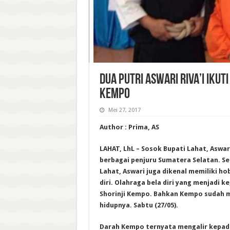
DUA PUTRI ASWARI RIVA’I IKU
KEMPO
Mei 27, 2017
Author : Prima, AS
LAHAT, LhL – Sosok Bupati Lahat, Aswari
berbagai penjuru Sumatera Selatan. Se
Lahat, Aswari juga dikenal memiliki ho
diri. Olahraga bela diri yang menjadi 
Shorinji Kempo. Bahkan Kempo sudah m
hidupnya. Sabtu (27/05).
Darah Kempo ternyata mengalir kepada