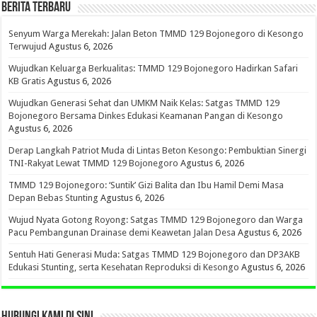
BERITA TERBARU
Senyum Warga Merekah: Jalan Beton TMMD 129 Bojonegoro di Kesongo
Terwujud
Agustus 6, 2026
Wujudkan Keluarga Berkualitas: TMMD 129 Bojonegoro Hadirkan Safari
KB Gratis
Agustus 6, 2026
Wujudkan Generasi Sehat dan UMKM Naik Kelas: Satgas TMMD 129
Bojonegoro Bersama Dinkes Edukasi Keamanan Pangan di Kesongo
Agustus 6, 2026
Derap Langkah Patriot Muda di Lintas Beton Kesongo: Pembuktian Sinergi
TNI-Rakyat Lewat TMMD 129 Bojonegoro
Agustus 6, 2026
TMMD 129 Bojonegoro: ‘Suntik’ Gizi Balita dan Ibu Hamil Demi Masa
Depan Bebas Stunting
Agustus 6, 2026
Wujud Nyata Gotong Royong: Satgas TMMD 129 Bojonegoro dan Warga
Pacu Pembangunan Drainase demi Keawetan Jalan Desa
Agustus 6, 2026
Sentuh Hati Generasi Muda: Satgas TMMD 129 Bojonegoro dan DP3AKB
Edukasi Stunting, serta Kesehatan Reproduksi di Kesongo
Agustus 6, 2026
HUBUNGI KAMI DI SINI