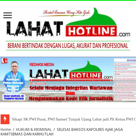
Sikapi SK PWI Pusat, PWI Sumsel Tunjuk Ujang Lahat jadi Plt Ketua PWI 
Home
/
HUKUM & KRIMINAL
/
SELESAI BAKSOS KAPOLRES AJAK JAGA
KAMTIBMAS DAN KARHUTLAH