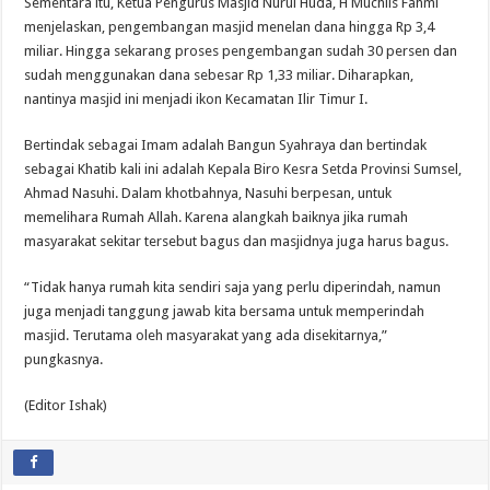
Sementara itu, Ketua Pengurus Masjid Nurul Huda, H Muchlis Fahmi
menjelaskan, pengembangan masjid menelan dana hingga Rp 3,4
miliar. Hingga sekarang proses pengembangan sudah 30 persen dan
sudah menggunakan dana sebesar Rp 1,33 miliar. Diharapkan,
nantinya masjid ini menjadi ikon Kecamatan Ilir Timur I.
Bertindak sebagai Imam adalah Bangun Syahraya dan bertindak
sebagai Khatib kali ini adalah Kepala Biro Kesra Setda Provinsi Sumsel,
Ahmad Nasuhi. Dalam khotbahnya, Nasuhi berpesan, untuk
memelihara Rumah Allah. Karena alangkah baiknya jika rumah
masyarakat sekitar tersebut bagus dan masjidnya juga harus bagus.
“Tidak hanya rumah kita sendiri saja yang perlu diperindah, namun
juga menjadi tanggung jawab kita bersama untuk memperindah
masjid. Terutama oleh masyarakat yang ada disekitarnya,”
pungkasnya.
(Editor Ishak)