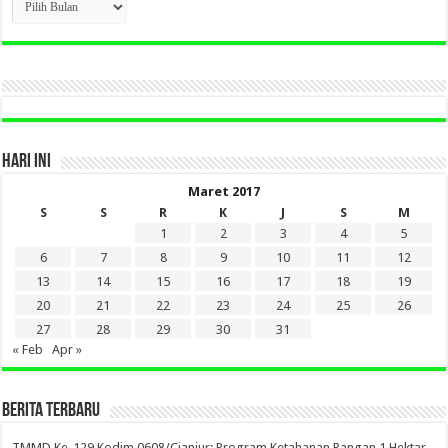
BERITA
LAMA
DI
SINI
HARI INI
Maret 2017
S
S
R
K
J
S
M
1
2
3
4
5
6
7
8
9
10
11
12
13
14
15
16
17
18
19
20
21
22
23
24
25
26
27
28
29
30
31
« Feb
Apr »
BERITA TERBARU
TMMD Ke-129 Kodim 0608/Cianjur: Program Ketahanan Pangan 1 Hektar