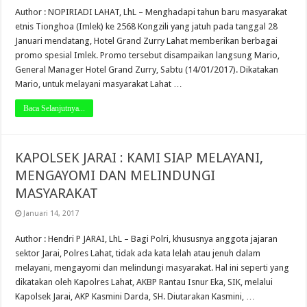
Author : NOPIRIADI LAHAT, LhL – Menghadapi tahun baru masyarakat
etnis Tionghoa (Imlek) ke 2568 Kongzili yang jatuh pada tanggal 28
Januari mendatang, Hotel Grand Zurry Lahat memberikan berbagai
promo spesial Imlek. Promo tersebut disampaikan langsung Mario,
General Manager Hotel Grand Zurry, Sabtu (14/01/2017). Dikatakan
Mario, untuk melayani masyarakat Lahat …
Baca Selanjutnya...
KAPOLSEK JARAI : KAMI SIAP MELAYANI,
MENGAYOMI DAN MELINDUNGI
MASYARAKAT
Januari 14, 2017
Author : Hendri P JARAI, LhL – Bagi Polri, khususnya anggota jajaran
sektor Jarai, Polres Lahat, tidak ada kata lelah atau jenuh dalam
melayani, mengayomi dan melindungi masyarakat. Hal ini seperti yang
dikatakan oleh Kapolres Lahat, AKBP Rantau Isnur Eka, SIK, melalui
Kapolsek Jarai, AKP Kasmini Darda, SH. Diutarakan Kasmini, …