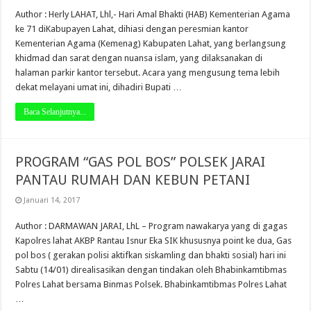
Author : Herly LAHAT, Lhl,- Hari Amal Bhakti (HAB) Kementerian Agama
ke 71 diKabupayen Lahat, dihiasi dengan peresmian kantor
Kementerian Agama (Kemenag) Kabupaten Lahat, yang berlangsung
khidmad dan sarat dengan nuansa islam, yang dilaksanakan di
halaman parkir kantor tersebut. Acara yang mengusung tema lebih
dekat melayani umat ini, dihadiri Bupati …
Baca Selanjutnya...
PROGRAM “GAS POL BOS” POLSEK JARAI
PANTAU RUMAH DAN KEBUN PETANI
Januari 14, 2017
Author : DARMAWAN JARAI, LhL – Program nawakarya yang di gagas
Kapolres lahat AKBP Rantau Isnur Eka SIK khususnya point ke dua, Gas
pol bos ( gerakan polisi aktifkan siskamling dan bhakti sosial) hari ini
Sabtu (14/01) direalisasikan dengan tindakan oleh Bhabinkamtibmas
Polres Lahat bersama Binmas Polsek. Bhabinkamtibmas Polres Lahat
…