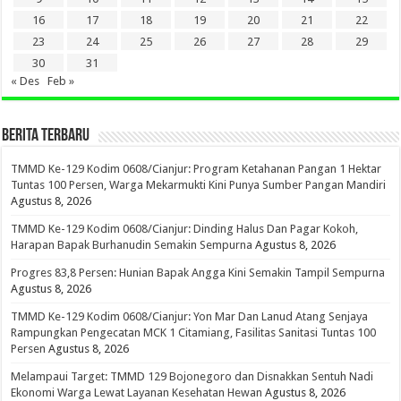
16
17
18
19
20
21
22
23
24
25
26
27
28
29
30
31
« Des
Feb »
BERITA TERBARU
TMMD Ke-129 Kodim 0608/Cianjur: Program Ketahanan Pangan 1 Hektar
Tuntas 100 Persen, Warga Mekarmukti Kini Punya Sumber Pangan Mandiri
Agustus 8, 2026
TMMD Ke-129 Kodim 0608/Cianjur: Dinding Halus Dan Pagar Kokoh,
Harapan Bapak Burhanudin Semakin Sempurna
Agustus 8, 2026
Progres 83,8 Persen: Hunian Bapak Angga Kini Semakin Tampil Sempurna
Agustus 8, 2026
TMMD Ke-129 Kodim 0608/Cianjur: Yon Mar Dan Lanud Atang Senjaya
Rampungkan Pengecatan MCK 1 Citamiang, Fasilitas Sanitasi Tuntas 100
Persen
Agustus 8, 2026
Melampaui Target: TMMD 129 Bojonegoro dan Disnakkan Sentuh Nadi
Ekonomi Warga Lewat Layanan Kesehatan Hewan
Agustus 8, 2026