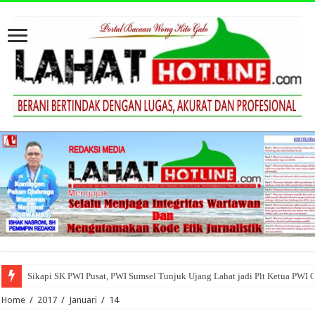
Sikapi SK PWI Pusat, PWI Sumsel Tunjuk Ujang Lahat jadi Plt Ketua PWI 
Home
/
2017
/
Januari
/
14