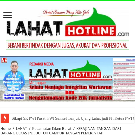
Sikapi SK PWI Pusat, PWI Sumsel Tunjuk Ujang Lahat jadi Plt Ketua PWI 
Home
/
LAHAT
/
Kecamatan Kikim Barat
/
KERAJINAN TANGAN DARI
BARANG BEKAS INI, BUTUH CAMPUR TANGAN PEMERINTAH