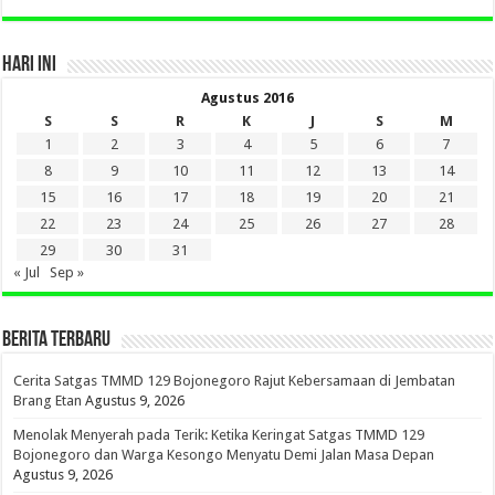
HARI INI
Agustus 2016
S
S
R
K
J
S
M
1
2
3
4
5
6
7
8
9
10
11
12
13
14
15
16
17
18
19
20
21
22
23
24
25
26
27
28
29
30
31
« Jul
Sep »
BERITA TERBARU
Cerita Satgas TMMD 129 Bojonegoro Rajut Kebersamaan di Jembatan
Brang Etan
Agustus 9, 2026
Menolak Menyerah pada Terik: Ketika Keringat Satgas TMMD 129
Bojonegoro dan Warga Kesongo Menyatu Demi Jalan Masa Depan
Agustus 9, 2026