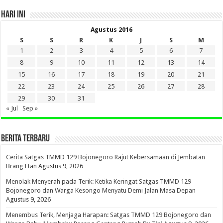
HARI INI
Agustus 2016
S
S
R
K
J
S
M
1
2
3
4
5
6
7
8
9
10
11
12
13
14
15
16
17
18
19
20
21
22
23
24
25
26
27
28
29
30
31
« Jul
Sep »
BERITA TERBARU
Cerita Satgas TMMD 129 Bojonegoro Rajut Kebersamaan di Jembatan
Brang Etan
Agustus 9, 2026
Menolak Menyerah pada Terik: Ketika Keringat Satgas TMMD 129
Bojonegoro dan Warga Kesongo Menyatu Demi Jalan Masa Depan
Agustus 9, 2026
Menembus Terik, Menjaga Harapan: Satgas TMMD 129 Bojonegoro dan