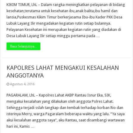
KIKIM TIMUR, LhL – Dalam rangka meningkatkan pelayanan di bidang
kesehatan,terutama untuk kesehatan ibu,anak balita,ibu hamil dan
lansia,Puskesmas Kikim Timur berkerjasama Ibu-ibu Kader PKK Desa
Lubuk Layang Ilir mengadakan kegiatan rutin setiap bulannya.
Pelayanan Kesehatan ini merupakan kegiatan rutin yang diadakan di
Desa Lubuk Layang Ilir setiap minggu pertama pada …
Baca Selanjutnya...
KAPOLRES LAHAT MENGAKUI KESALAHAN
ANGGOTANYA
Agustus 4, 2016
PAGARALAM, LhL – Kapolres Lahat AKBP Rantau Isnur Eka, SIK,
mengakui kesalahan yang dilakukan oleh anggota Polres Lahat.
Sehingga terjadi sslah tangkap dan tembak terhadap korban Rio dan
isterinya Merry, warga Pagaralam beberapa waktu yang lalu. “Ya saya
akui kesalahan anggota saya”, aku Rantau, saat disambangi wartawan
hari ini, Kamis …