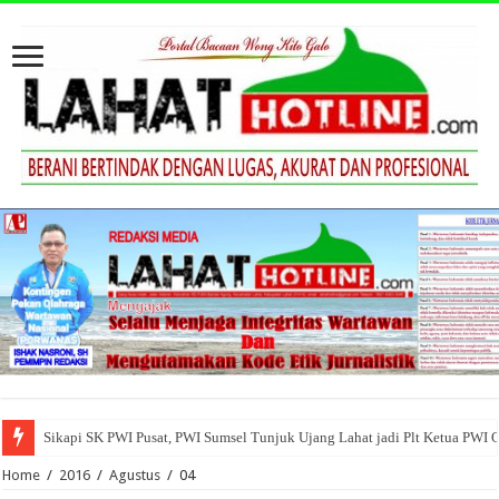
Sikapi SK PWI Pusat, PWI Sumsel Tunjuk Ujang Lahat jadi Plt Ketua PWI 
Home
/
2016
/
Agustus
/
04