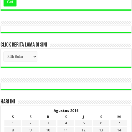
CLICK BERITA LAMA DI SINI
CLICK
BERITA
LAMA
DI
SINI
HARI INI
Agustus 2016
S
S
R
K
J
S
M
1
2
3
4
5
6
7
8
9
10
11
12
13
14