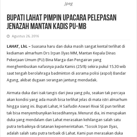
Jpeg
BUPATI LAHAT PIMPIN UPACARA PELEPASAN
JENAZAH MANTAN KADIS PU-MB
Agustus 26, 2016
LAHAT, LhL –
Suasana haru dan duka masih sangat kental terlihat di
kediaman almarhum Drs Irpan Ilyas MM, Mantan Kepala Dinas
Pekerjaan Umum (PU) Bina Marga dan Pengairan yang
menghembuskan nafasnya pada Kamis (25/8) sekira pukul 15.30 wib
saat tengah berolahraga badminton di asrama polisi (aspol) Bandar
Agung, akibat dugaan serangan jantung mendadak.
Airmata duka dari isak tangis dari jiwa yang pilu, seakan tak percaya
akan kondisi yang ada masih bisa terlihat jelas di mata istri almarhum
hingga siang ini. Bupati Lahat, H Saifudin Aswari Rivai SE pun terlihat
tak bisa menyembunyikan kesedihannya. Menurut dia, ini merupakan
duka yang mendalam dan Lahat merasakan kehilangan salah satu
putra terbaiknya di tatanan kepemerintahan. “Sosok Irpan Ilyas,
adalah salah satu putra terbaik di Lahat. Kami pun merasakan duka