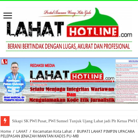
Sikapi SK PWI Pusat, PWI Sumsel Tunjuk Ujang Lahat jadi Plt Ketua PWI 
Home
/
LAHAT
/
Kecamatan Kota Lahat
/
BUPATI LAHAT PIMPIN UPACARA
PELEPASAN JENAZAH MANTAN KADIS PU-MB