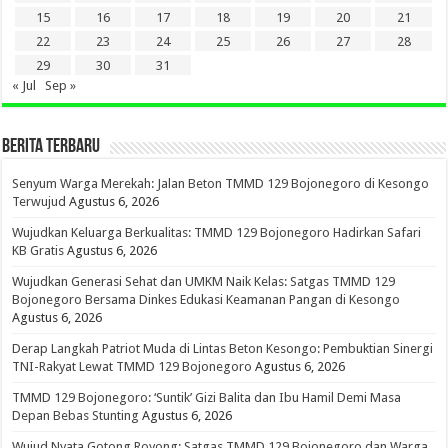
15
16
17
18
19
20
21
22
23
24
25
26
27
28
29
30
31
« Jul
Sep »
BERITA TERBARU
Senyum Warga Merekah: Jalan Beton TMMD 129 Bojonegoro di Kesongo
Terwujud
Agustus 6, 2026
Wujudkan Keluarga Berkualitas: TMMD 129 Bojonegoro Hadirkan Safari
KB Gratis
Agustus 6, 2026
Wujudkan Generasi Sehat dan UMKM Naik Kelas: Satgas TMMD 129
Bojonegoro Bersama Dinkes Edukasi Keamanan Pangan di Kesongo
Agustus 6, 2026
Derap Langkah Patriot Muda di Lintas Beton Kesongo: Pembuktian Sinergi
TNI-Rakyat Lewat TMMD 129 Bojonegoro
Agustus 6, 2026
TMMD 129 Bojonegoro: ‘Suntik’ Gizi Balita dan Ibu Hamil Demi Masa
Depan Bebas Stunting
Agustus 6, 2026
Wujud Nyata Gotong Royong: Satgas TMMD 129 Bojonegoro dan Warga