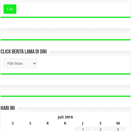
CLICK BERITA LAMA DI SINI
CLICK
BERITA
LAMA
DI
SINI
HARI INI
Juli 2016
S
S
R
K
J
S
M
1
2
3