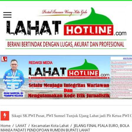
Sikapi SK PWI Pusat, PWI Sumsel Tunjuk Ujang Lahat jadi Plt Ketua PWI 
Home
/
LAHAT
/
Kecamatan Kota Lahat
/
JELANG FINAL PIALA EURO, BOLA
MANIA PADATI PENDOPOAN RUMDIN BUPATI LAHAT