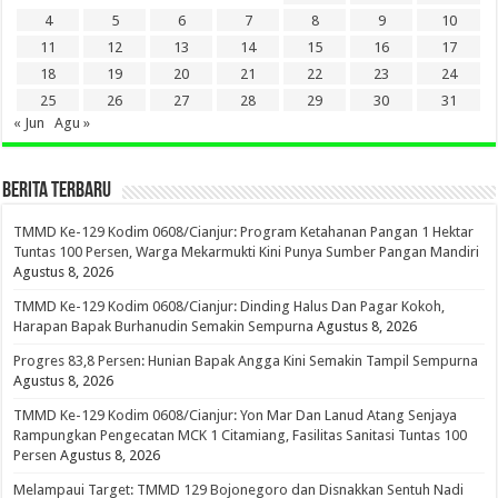
4
5
6
7
8
9
10
11
12
13
14
15
16
17
18
19
20
21
22
23
24
25
26
27
28
29
30
31
« Jun
Agu »
BERITA TERBARU
TMMD Ke-129 Kodim 0608/Cianjur: Program Ketahanan Pangan 1 Hektar
Tuntas 100 Persen, Warga Mekarmukti Kini Punya Sumber Pangan Mandiri
Agustus 8, 2026
TMMD Ke-129 Kodim 0608/Cianjur: Dinding Halus Dan Pagar Kokoh,
Harapan Bapak Burhanudin Semakin Sempurna
Agustus 8, 2026
Progres 83,8 Persen: Hunian Bapak Angga Kini Semakin Tampil Sempurna
Agustus 8, 2026
TMMD Ke-129 Kodim 0608/Cianjur: Yon Mar Dan Lanud Atang Senjaya
Rampungkan Pengecatan MCK 1 Citamiang, Fasilitas Sanitasi Tuntas 100
Persen
Agustus 8, 2026
Melampaui Target: TMMD 129 Bojonegoro dan Disnakkan Sentuh Nadi