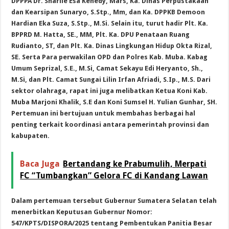
DPPPA Dr. Sharlie Esa Kenedy, Mars, Ka. Dinas Perpustakaan
dan Kearsipan Sunaryo, S.Stp., Mm, dan Ka. DPPKB Demoon
Hardian Eka Suza, S.Stp., M.Si. Selain itu, turut hadir Plt. Ka.
BPPRD M. Hatta, SE., MM, Plt. Ka. DPU Penataan Ruang
Rudianto, ST, dan Plt. Ka. Dinas Lingkungan Hidup Okta Rizal,
SE. Serta Para perwakilan OPD dan Polres Kab. Muba. Kabag
Umum Seprizal, S.E., M.Si, Camat Sekayu Edi Heryanto, Sh.,
M.Si, dan Plt. Camat Sungai Lilin Irfan Afriadi, S.Ip., M.S. Dari
sektor olahraga, rapat ini juga melibatkan Ketua Koni Kab.
Muba Marjoni Khalik, S.E dan Koni Sumsel H. Yulian Gunhar, SH.
Pertemuan ini bertujuan untuk membahas berbagai hal
penting terkait koordinasi antara pemerintah provinsi dan
kabupaten.
Baca Juga
Bertandang ke Prabumulih, Merpati
FC “Tumbangkan” Gelora FC di Kandang Lawan
Dalam pertemuan tersebut Gubernur Sumatera Selatan telah
menerbitkan Keputusan Gubernur Nomor:
547/KPTS/DISPORA/2025 tentang Pembentukan Panitia Besar