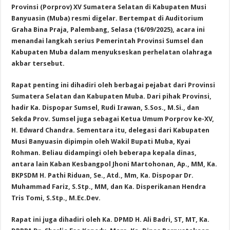
Provinsi (Porprov) XV Sumatera Selatan di Kabupaten Musi
Banyuasin (Muba) resmi digelar. Bertempat di Auditorium
Graha Bina Praja, Palembang, Selasa (16/09/2025), acara ini
menandai langkah serius Pemerintah Provinsi Sumsel dan
Kabupaten Muba dalam menyukseskan perhelatan olahraga
akbar tersebut.
Rapat penting ini dihadiri oleh berbagai pejabat dari Provinsi
Sumatera Selatan dan Kabupaten Muba. Dari pihak Provinsi,
hadir Ka. Dispopar Sumsel, Rudi Irawan, S.Sos., M.Si., dan
Sekda Prov. Sumsel juga sebagai Ketua Umum Porprov ke-XV,
H. Edward Chandra. Sementara itu, delegasi dari Kabupaten
Musi Banyuasin dipimpin oleh Wakil Bupati Muba, Kyai
Rohman. Beliau didampingi oleh beberapa kepala dinas,
antara lain Kaban Kesbangpol Jhoni Martohonan, Ap., MM, Ka.
BKPSDM H. Pathi Riduan, Se., Atd., Mm, Ka. Dispopar Dr.
Muhammad Fariz, S.Stp., MM, dan Ka. Disperikanan Hendra
Tris Tomi, S.Stp., M.Ec.Dev.
Rapat ini juga dihadiri oleh Ka. DPMD H. Ali Badri, ST, MT, Ka.