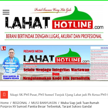
Sikapi SK PWI Pusat, PWI Sumsel Tunjuk Ujang Lahat jadi Plt Ketua PWI
Home
/
REGIONAL
/
MUSI BANYUASIN
/
Muba Siap Jadi Tuan Rumah
Porprov XV Sumsel: Panitia Besar Terbentuk, Target Sukses Ganda!