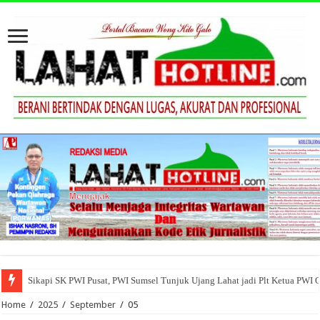
Sikapi SK PWI Pusat, PWI Sumsel Tunjuk Ujang Lahat jadi Plt Ketua PWI 
Home
/
2025
/
September
/
05