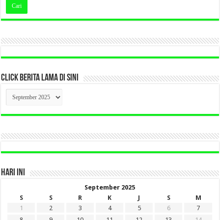
CLICK BERITA LAMA DI SINI
CLICK
BERITA
LAMA
DI
SINI
HARI INI
September 2025
S
S
R
K
J
S
M
1
2
3
4
5
6
7
8
9
10
11
12
13
14