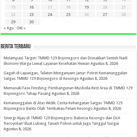
15
16
17
18
19
20
21
22
23
24
25
26
27
28
29
30
« Agu
Okt »
BERITA TERBARU
Melampaui Target: TMMD 129 Bojonegoro dan Disnakkan Sentuh Nadi
Ekonomi Warga Lewat Layanan Kesehatan Hewan
Agustus 8, 2026
Gagah di Lapangan, Telaten Menganyam Janur: Potret Kemanunggalan
Satgas TMMD 129 Bojonegoro di Kesongo
Agustus 8, 2026
Memasuki Fase Finishing: Pembangunan Musholla Rest Area di TMMD 129
Bojonegoro Tahap Pasang
Agustus 8, 2026
Kemanunggalan di Atas Widik: Cerita Kehangatan Satgas TMMD 129
Bojonegoro Bantu Olah Tembakau Petani Kesongo
Agustus 8, 2026
Sinergi Hijau di TMMD 129 Bojonegoro: Babinsa Kesongo dan DLH
‘Keroyokan’ Buat Lubang Tanam Pohon untuk Jaga Tanggul Sungai
Agustus 8, 2026