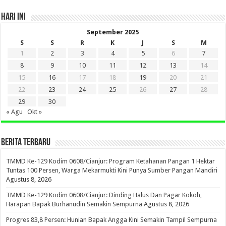
HARI INI
September 2025
S
S
R
K
J
S
M
1
2
3
4
5
6
7
8
9
10
11
12
13
14
15
16
17
18
19
20
21
22
23
24
25
26
27
28
29
30
« Agu
Okt »
BERITA TERBARU
TMMD Ke-129 Kodim 0608/Cianjur: Program Ketahanan Pangan 1 Hektar
Tuntas 100 Persen, Warga Mekarmukti Kini Punya Sumber Pangan Mandiri
Agustus 8, 2026
TMMD Ke-129 Kodim 0608/Cianjur: Dinding Halus Dan Pagar Kokoh,
Harapan Bapak Burhanudin Semakin Sempurna
Agustus 8, 2026
Progres 83,8 Persen: Hunian Bapak Angga Kini Semakin Tampil Sempurna