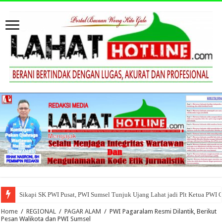
Sikapi SK PWI Pusat, PWI Sumsel Tunjuk Ujang Lahat jadi Plt Ketua PWI 
Home
/
REGIONAL
/
PAGAR ALAM
/
PWI Pagaralam Resmi Dilantik, Berikut
Pesan Walikota dan PWI Sumsel