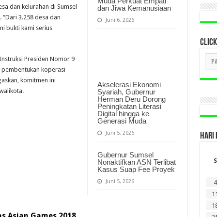
Muda Perkuat Empati
sa dan kelurahan di Sumsel
dan Jiwa Kemanusiaan
“Dari 3.258 desa dan
Juni 6, 2026
i bukti kami serius
CLICK
CLI
Instruksi Presiden Nomor 9
BER
n pembentukan koperasi
LAM
DI
askan, komitmen ini
Akselerasi Ekonomi
SINI
walikota.
Syariah, Gubernur
Herman Deru Dorong
Peningkatan Literasi
Digital hingga ke
Generasi Muda
Juni 5, 2026
HARI 
Gubernur Sumsel
S
Nonaktifkan ASN Terlibat
Kasus Suap Fee Proyek
Juni 5, 2026
4
1
1
as Asian Games 2018