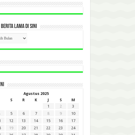
 BERITA LAMA DI SINI
CK
ITA
A
INI
Agustus 2025
S
R
K
J
S
M
1
2
3
5
6
7
8
9
10
1
12
13
14
15
16
17
8
19
20
21
22
23
24