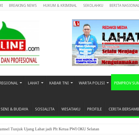
MI
BREAKING NEWS
HUKUM & KRIMINAL
SEKOLAHKU
BERITA NASIONA
REGIONAL
LAHAT
KABAR TNI
WARTA POLISI
PEMPROV SU
SENI & BUDAYA
SOSIALITA
WISATAKU
PROFILE
CERITA BERSAM
umsel Tunjuk Ujang Lahat jadi Plt Ketua PWI OKU Selatan