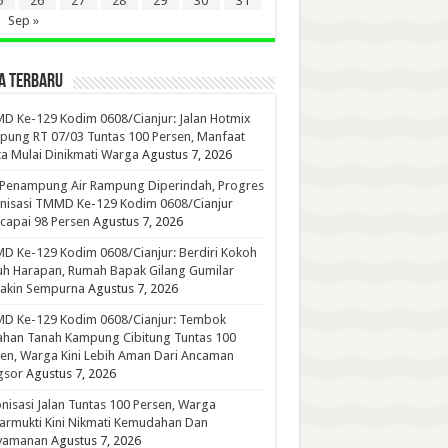
5
26
27
28
29
30
31
Sep »
A TERBARU
 Ke-129 Kodim 0608/Cianjur: Jalan Hotmix
ung RT 07/03 Tuntas 100 Persen, Manfaat
a Mulai Dinikmati Warga
Agustus 7, 2026
 Penampung Air Rampung Diperindah, Progres
nisasi TMMD Ke-129 Kodim 0608/Cianjur
capai 98 Persen
Agustus 7, 2026
 Ke-129 Kodim 0608/Cianjur: Berdiri Kokoh
h Harapan, Rumah Bapak Gilang Gumilar
akin Sempurna
Agustus 7, 2026
D Ke-129 Kodim 0608/Cianjur: Tembok
han Tanah Kampung Cibitung Tuntas 100
en, Warga Kini Lebih Aman Dari Ancaman
gsor
Agustus 7, 2026
nisasi Jalan Tuntas 100 Persen, Warga
rmukti Kini Nikmati Kemudahan Dan
yamanan
Agustus 7, 2026