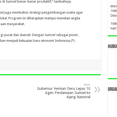
i di Sumsel benar-benar produktif,” tambahnya.
Mema
TMM
sel juga membahas strategi pengembangan usaha agar
Dike
 lokal. Program ini diharapkan mampu menekan angka
TMM
aan masyarakat.
Hati
rgi pusat dan daerah. Dengan Sumsel sebagai pionir,
kan menjadi kekuatan baru ekonomi Indonesia.(*)
HUBUN
Next
Gubernur Herman Deru Lepas 10
ORGAN
Agen Perdamaian Sumsel ke
Ajang Nasional