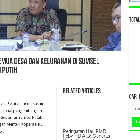
TOTA
emua Desa dan Kelurahan di Sumsel
 Putih
Related Articles
CARI 
tera Selatan memastikan
asional pengembangan
 Gubernur Sumsel H. Cik
an Menteri Koperasi RI,
Peringatan Hari PMR,
5).
Feby HD Ajak Generasi