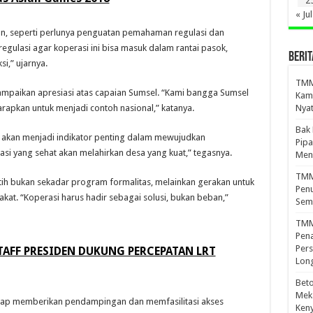
2
« Jul
an, seperti perlunya penguatan pemahaman regulasi dan
regulasi agar koperasi ini bisa masuk dalam rantai pasok,
BERIT
i,” ujarnya.
TMMD
nyampaikan apresiasi atas capaian Sumsel. “Kami bangga Sumsel
Kamp
arapkan untuk menjadi contoh nasional,” katanya.
Nyat
Bak
i akan menjadi indikator penting dalam mewujudkan
Pipa
si yang sehat akan melahirkan desa yang kuat,” tegasnya.
Men
TMMD
h bukan sekadar program formalitas, melainkan gerakan untuk
Penu
t. “Koperasi harus hadir sebagai solusi, bukan beban,”
Sem
TMM
Pena
Pers
TAFF PRESIDEN DUKUNG PERCEPATAN LRT
Lon
Beto
Meka
iap memberikan pendampingan dan memfasilitasi akses
Ken