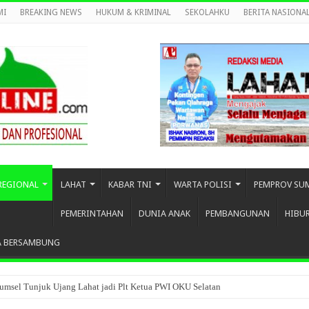
MI
BREAKING NEWS
HUKUM & KRIMINAL
SEKOLAHKU
BERITA NASIONA
REGIONAL
LAHAT
KABAR TNI
WARTA POLISI
PEMPROV SU
PEMERINTAHAN
DUNIA ANAK
PEMBANGUNAN
HIBU
A BERSAMBUNG
umsel Tunjuk Ujang Lahat jadi Plt Ketua PWI OKU Selatan