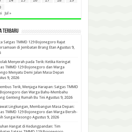
3
24
25
26
27
28
29
0
i
Jul »
A TERBARU
ta Satgas TMMD 129 Bojonegoro Rajut
rsamaan di Jembatan Brang Etan
Agustus 9,
6
lak Menyerah pada Terik: Ketika Keringat
gas TMMD 129 Bojonegoro dan Warga
ongo Menyatu Demi Jalan Masa Depan
tus 9, 2026
embus Terik, Menjaga Harapan: Satgas TMMD
 Bojonegoro dan Warga Bahu-Membahu
ng Genteng Rumah Bu Tini
Agustus 9, 2026
awat Lingkungan, Membangun Masa Depan:
gas TMMD 129 Bojonegoro dan Warga Bersih-
ih Sungai Kesongo
Agustus 9, 2026
tuhan Hangat di Kedungpandan: Tim
ehatan Satgas TMMD 129 Bojonegoro