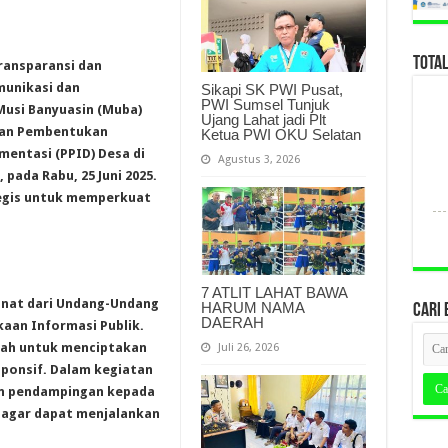
TOTA
ransparansi dan
munikasi dan
Sikapi SK PWI Pusat,
PWI Sumsel Tunjuk
Musi Banyuasin (Muba)
Ujang Lahat jadi Plt
gan Pembentukan
Ketua PWI OKU Selatan
mentasi (PPID) Desa di
Agustus 3, 2026
ada Rabu, 25 Juni 2025.
tegis untuk memperkuat
7 ATLIT LAHAT BAWA
nat dari Undang-Undang
HARUM NAMA
CARI 
DAERAH
aan Informasi Publik.
tah untuk menciptakan
Juli 26, 2026
ponsif. Dalam kegiatan
an pendampingan kepada
a agar dapat menjalankan