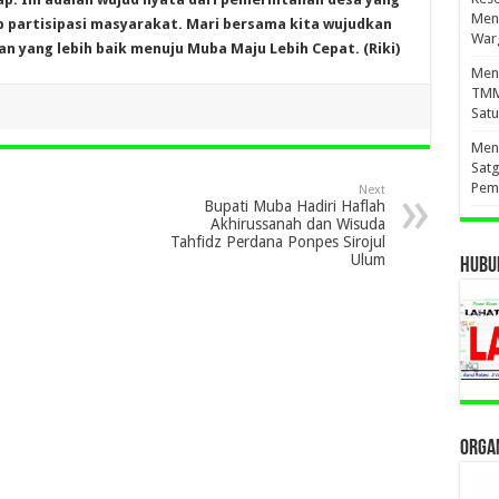
Men
p partisipasi masyarakat. Mari bersama kita wujudkan
War
 yang lebih baik menuju Muba Maju Lebih Cepat. (Riki)
Meny
TMM
Sat
Meny
Sat
Pem
Next
Bupati Muba Hadiri Haflah
Akhirussanah dan Wisuda
Tahfidz Perdana Ponpes Sirojul
Ulum
HUBUN
ORGAN