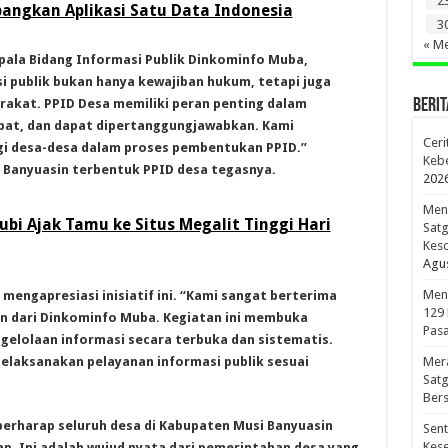
2
ngkan Aplikasi Satu Data Indonesia
3
« Me
epala Bidang Informasi Publik Dinkominfo Muba,
publik bukan hanya kewajiban hukum, tetapi juga
akat. PPID Desa memiliki peran penting dalam
BERIT
pat, dan dapat dipertanggungjawabkan. Kami
Ceri
i desa-desa dalam proses pembentukan PPID.”
Kebe
i Banyuasin terbentuk PPID desa tegasnya.
202
Meno
bi Ajak Tamu ke Situs Megalit Tinggi Hari
Sat
Kes
Agus
Men
mengapresiasi inisiatif ini. “Kami sangat berterima
129
n dari Dinkominfo Muba. Kegiatan ini membuka
Pasa
elolaan informasi secara terbuka dan sistematis.
laksanakan pelayanan informasi publik sesuai
Mer
Sat
Bers
berharap seluruh desa di Kabupaten Musi Banyuasin
Sen
Kes
. Ini adalah wujud nyata dari pemerintahan desa yang