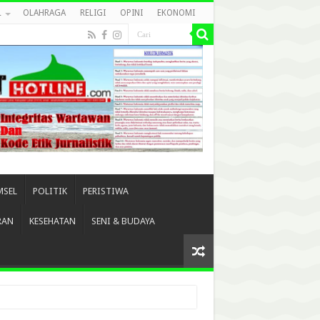
L
OLAHRAGA
RELIGI
OPINI
EKONOMI
MSEL
POLITIK
PERISTIWA
RAN
KESEHATAN
SENI & BUDAYA