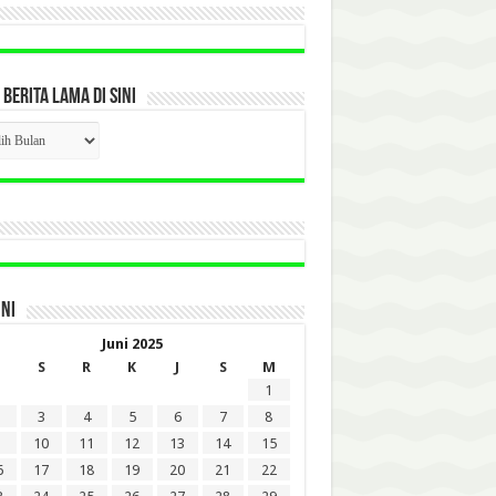
 BERITA LAMA DI SINI
CK
ITA
A
INI
Juni 2025
S
R
K
J
S
M
1
3
4
5
6
7
8
10
11
12
13
14
15
6
17
18
19
20
21
22