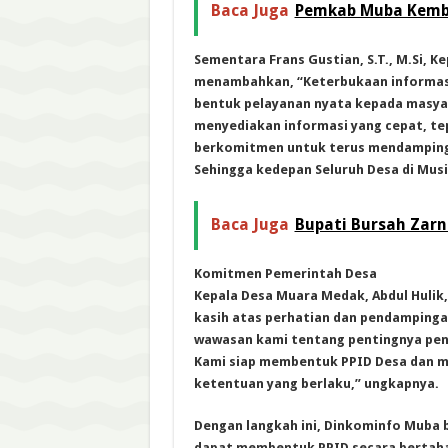
Baca Juga
Pemkab Muba Kemba
Sementara Frans Gustian, S.T., M.Si, K
menambahkan, “Keterbukaan informasi 
bentuk pelayanan nyata kepada masyar
menyediakan informasi yang cepat, te
berkomitmen untuk terus mendamping
Sehingga kedepan Seluruh Desa di Mus
Baca Juga
Bupati Bursah Zarnu
Komitmen Pemerintah Desa
Kepala Desa Muara Medak, Abdul Hulik, 
kasih atas perhatian dan pendampinga
wawasan kami tentang pentingnya peng
Kami siap membentuk PPID Desa dan me
ketentuan yang berlaku,” ungkapnya.
Dengan langkah ini, Dinkominfo Muba 
dapat membentuk PPID secara bertahap