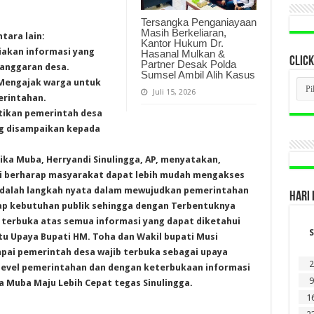
Tersangka Penganiayaan
Masih Berkeliaran,
tara lain:
Kantor Hukum Dr.
iakan informasi yang
Hasanal Mulkan &
CLICK
Partner Desak Polda
 anggaran desa.
Sumsel Ambil Alih Kasus
CLI
 Mengajak warga untuk
BER
Juli 15, 2026
erintahan.
LAM
DI
tikan pemerintah desa
SINI
ng disampaikan kepada
ka Muba, Herryandi Sinulingga, AP, menyatakan,
i berharap masyarakat dapat lebih mudah mengakses
 adalah langkah nyata dalam mewujudkan pemerintahan
HARI 
ap kebutuhan publik sehingga dengan Terbentuknya
terbuka atas semua informasi yang dapat diketahui
S
atu Upaya Bupati HM. Toha dan Wakil bupati Musi
pai pemerintah desa wajib terbuka sebagai upaya
2
 level pemerintahan dan dengan keterbukaan informasi
9
 Muba Maju Lebih Cepat tegas Sinulingga.
1