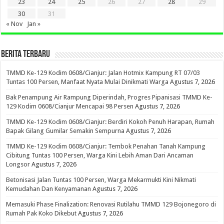
23
24
25
26
27
28
29
30
31
« Nov
Jan »
BERITA TERBARU
TMMD Ke-129 Kodim 0608/Cianjur: Jalan Hotmix Kampung RT 07/03
Tuntas 100 Persen, Manfaat Nyata Mulai Dinikmati Warga
Agustus 7, 2026
Bak Penampung Air Rampung Diperindah, Progres Pipanisasi TMMD Ke-
129 Kodim 0608/Cianjur Mencapai 98 Persen
Agustus 7, 2026
TMMD Ke-129 Kodim 0608/Cianjur: Berdiri Kokoh Penuh Harapan, Rumah
Bapak Gilang Gumilar Semakin Sempurna
Agustus 7, 2026
TMMD Ke-129 Kodim 0608/Cianjur: Tembok Penahan Tanah Kampung
Cibitung Tuntas 100 Persen, Warga Kini Lebih Aman Dari Ancaman
Longsor
Agustus 7, 2026
Betonisasi Jalan Tuntas 100 Persen, Warga Mekarmukti Kini Nikmati
Kemudahan Dan Kenyamanan
Agustus 7, 2026
Memasuki Phase Finalization: Renovasi Rutilahu TMMD 129 Bojonegoro di
Rumah Pak Koko Dikebut
Agustus 7, 2026