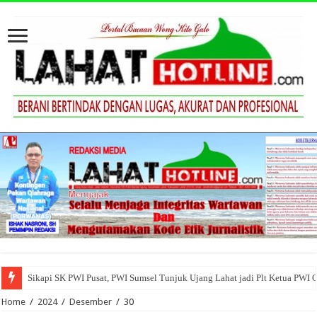
Sikapi SK PWI Pusat, PWI Sumsel Tunjuk Ujang Lahat jadi Plt Ketua PWI 
Home
/
2024
/
Desember
/
30