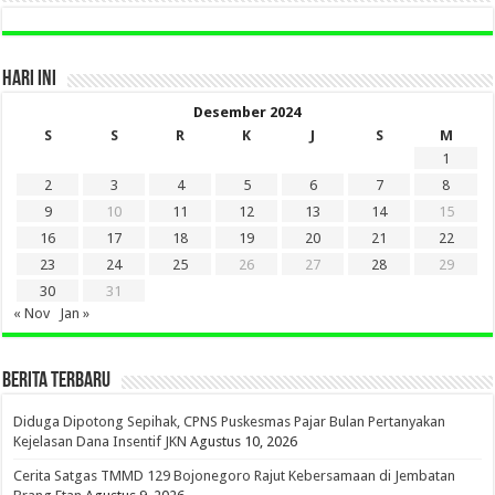
HARI INI
Desember 2024
S
S
R
K
J
S
M
1
2
3
4
5
6
7
8
9
10
11
12
13
14
15
16
17
18
19
20
21
22
23
24
25
26
27
28
29
30
31
« Nov
Jan »
BERITA TERBARU
Diduga Dipotong Sepihak, CPNS Puskesmas Pajar Bulan Pertanyakan
Kejelasan Dana Insentif JKN
Agustus 10, 2026
Cerita Satgas TMMD 129 Bojonegoro Rajut Kebersamaan di Jembatan