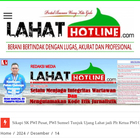
Sikapi SK PWI Pusat, PWI Sumsel Tunjuk Ujang Lahat jadi Plt Ketua PWI 
Home
/
2024
/
Desember
/
14