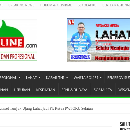
MI
BREAKING NEWS
HUKUM & KRIMINAL
SEKOLAHKU
BERITA NASIONA
REGIONAL
LAHAT
KABAR TNI
WARTA POLISI
PEMPROV SU
UNAN
HIBURAN
KESEHATAN
SENI & BUDAYA
SOSIALITA
WISAT
umsel Tunjuk Ujang Lahat jadi Plt Ketua PWI OKU Selatan
SALU