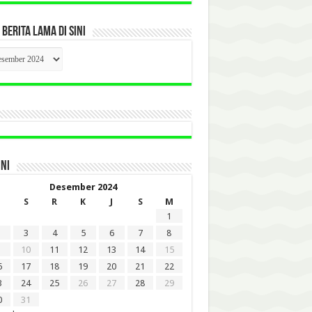
 BERITA LAMA DI SINI
CK
ITA
A
INI
Desember 2024
S
R
K
J
S
M
1
3
4
5
6
7
8
10
11
12
13
14
15
6
17
18
19
20
21
22
3
24
25
26
27
28
29
0
31