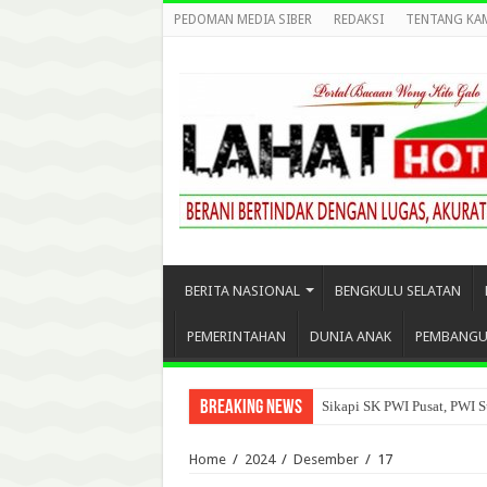
PEDOMAN MEDIA SIBER
REDAKSI
TENTANG KA
BERITA NASIONAL
BENGKULU SELATAN
PEMERINTAHAN
DUNIA ANAK
PEMBANG
Breaking News
Sikapi SK PWI Pusat, PWI S
Home
/
2024
/
Desember
/
17