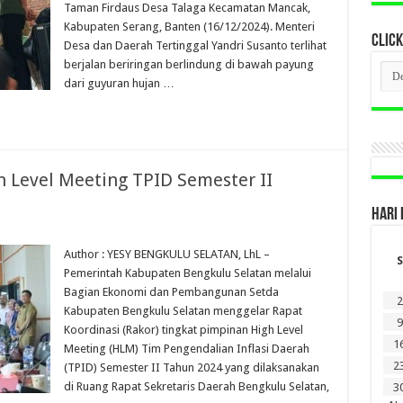
Taman Firdaus Desa Talaga Kecamatan Mancak,
Kabupaten Serang, Banten (16/12/2024). Menteri
CLICK
Desa dan Daerah Tertinggal Yandri Susanto terlihat
berjalan beriringan berlindung di bawah payung
CLI
BER
dari guyuran hujan …
LAM
DI
SINI
 Level Meeting TPID Semester II
HARI 
Author : YESY BENGKULU SELATAN, LhL –
S
Pemerintah Kabupaten Bengkulu Selatan melalui
Bagian Ekonomi dan Pembangunan Setda
2
Kabupaten Bengkulu Selatan menggelar Rapat
9
Koordinasi (Rakor) tingkat pimpinan High Level
1
Meeting (HLM) Tim Pengendalian Inflasi Daerah
2
(TPID) Semester II Tahun 2024 yang dilaksanakan
di Ruang Rapat Sekretaris Daerah Bengkulu Selatan,
3