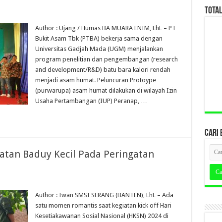
TOTA
Author : Ujang / Humas BA MUARA ENIM, LhL – PT
Bukit Asam Tbk (PTBA) bekerja sama dengan
Universitas Gadjah Mada (UGM) menjalankan
program penelitian dan pengembangan (research
and development/R&D) batu bara kalori rendah
menjadi asam humat. Peluncuran Protoype
(purwarupa) asam humat dilakukan di wilayah Izin
Usaha Pertambangan (IUP) Peranap, …
CARI 
atan Baduy Kecil Pada Peringatan
Author : Iwan SMSI SERANG (BANTEN), LhL – Ada
satu momen romantis saat kegiatan kick off Hari
Kesetiakawanan Sosial Nasional (HKSN) 2024 di