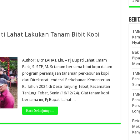
« N
BERIT
TMMD
ti Lahat Lakukan Tanam Bibit Kopi
Kamp
Nyat
Bak
Pipa
Author : BRP LAHAT, LhL – Pj Bupati Lahat, Imam
Men
Pasli, S. STP, M. Si tanam bersama bibit kopi dalam
program peremajaan tanaman perkebunan kopi
TMMD
Penu
dari Direktorat Jenderal Perkebunan Kementerian
Sem
RI Tahun 2024 di Desa Tanjung Tebat, Kecamatan
Tanjung Tebat, Senin (16/12/24). Giat tanam kopi
TMM
bersama ini, Pj Bupati Lahat …
Pena
Pers
Baca Selanjutnya...
Lon
Beto
Meka
Ken