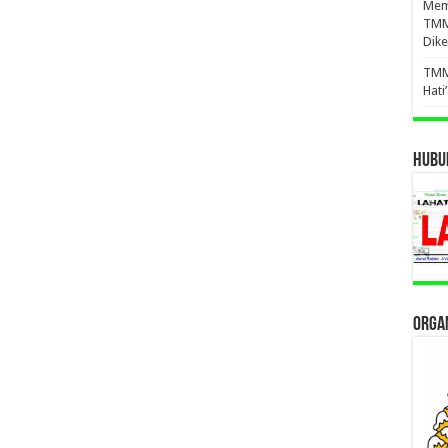
Mema
TMM
Dike
TMM
Hati
HUBUN
ORGAN