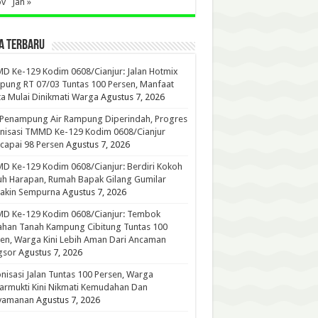
ov
Jan »
A TERBARU
 Ke-129 Kodim 0608/Cianjur: Jalan Hotmix
ung RT 07/03 Tuntas 100 Persen, Manfaat
a Mulai Dinikmati Warga
Agustus 7, 2026
 Penampung Air Rampung Diperindah, Progres
nisasi TMMD Ke-129 Kodim 0608/Cianjur
capai 98 Persen
Agustus 7, 2026
 Ke-129 Kodim 0608/Cianjur: Berdiri Kokoh
h Harapan, Rumah Bapak Gilang Gumilar
akin Sempurna
Agustus 7, 2026
D Ke-129 Kodim 0608/Cianjur: Tembok
han Tanah Kampung Cibitung Tuntas 100
en, Warga Kini Lebih Aman Dari Ancaman
gsor
Agustus 7, 2026
nisasi Jalan Tuntas 100 Persen, Warga
rmukti Kini Nikmati Kemudahan Dan
yamanan
Agustus 7, 2026