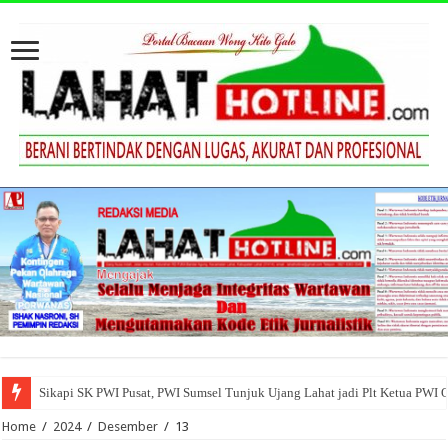
Sikapi SK PWI Pusat, PWI Sumsel Tunjuk Ujang Lahat jadi Plt Ketua PWI 
Home
/
2024
/
Desember
/
13