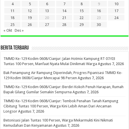
4
5
6
7
8
9
10
11
12
13
14
15
16
17
18
19
20
21
22
23
24
25
26
27
28
29
30
« Okt
Des »
BERITA TERBARU
TMMD Ke-129 Kodim 0608/Cianjur: Jalan Hotmix Kampung RT 07/03
Tuntas 100 Persen, Manfaat Nyata Mulai Dinikmati Warga
Agustus 7, 2026
Bak Penampung Air Rampung Diperindah, Progres Pipanisasi TMMD Ke-
129 Kodim 0608/Cianjur Mencapai 98 Persen
Agustus 7, 2026
TMMD Ke-129 Kodim 0608/Cianjur: Berdiri Kokoh Penuh Harapan, Rumah
Bapak Gilang Gumilar Semakin Sempurna
Agustus 7, 2026
TMMD Ke-129 Kodim 0608/Cianjur: Tembok Penahan Tanah Kampung
Cibitung Tuntas 100 Persen, Warga Kini Lebih Aman Dari Ancaman
Longsor
Agustus 7, 2026
Betonisasi Jalan Tuntas 100 Persen, Warga Mekarmukti Kini Nikmati
Kemudahan Dan Kenyamanan
Agustus 7, 2026