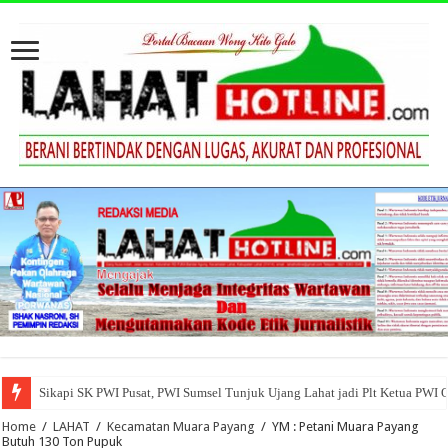
Sikapi SK PWI Pusat, PWI Sumsel Tunjuk Ujang Lahat jadi Plt Ketua PWI 
Home
/
LAHAT
/
Kecamatan Muara Payang
/
YM : Petani Muara Payang
Butuh 130 Ton Pupuk