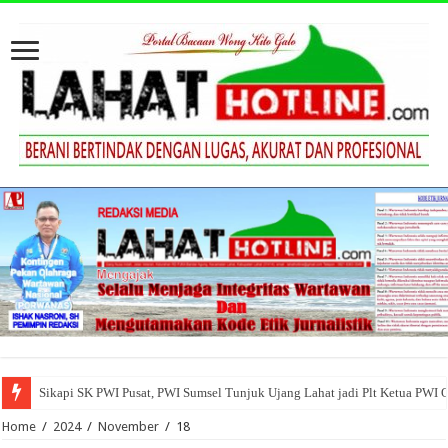
Sikapi SK PWI Pusat, PWI Sumsel Tunjuk Ujang Lahat jadi Plt Ketua PWI 
Home
/
2024
/
November
/
18