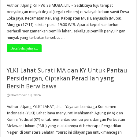
Author : Ujang Rill PWI SS MUBA, LhL – Sedikitnya tuju tempat
penyulingan minyak ilegal (ilegal refinery) di wilayah kebun sawit Desa
Loka Jaya, Kecamatan Keluang, Kabupaten Musi Banyuasin (Muba),
Minggu (17/11) sekitar pukul 19:00 WIB. Aparat kepolisian belum
berhasil mengamankan pemilik lahan, sekaligus pemilik penyulingan
minyak yang terbakar tersebut …
Baca Selanjutnya...
YLKI Lahat Surati MA dan KY Untuk Pantau
Persidangan, Ciptakan Peradilan yang
Bersih Berwibawa
November 18, 2024
Author : Ujang /YLKI LAHAT, LhL – Yayasan Lembaga Konsumen
Indonesia (YLKI) Lahat Raya menyurati Mahkamah Agung (MA) dan
Komisi Yudisial (KY) untuk memantau semua persidangan Perbuatan
Melawan Hukum (PMH) yang diajukannya di beberapa Pengadilan
Negeri di Sumatera Selatan. “Surat ini dilayangan untuk mencegah