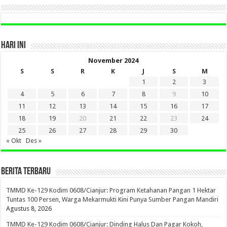
HARI INI
November 2024
S
S
R
K
J
S
M
1
2
3
4
5
6
7
8
9
10
11
12
13
14
15
16
17
18
19
20
21
22
23
24
25
26
27
28
29
30
« Okt
Des »
BERITA TERBARU
TMMD Ke-129 Kodim 0608/Cianjur: Program Ketahanan Pangan 1 Hektar
Tuntas 100 Persen, Warga Mekarmukti Kini Punya Sumber Pangan Mandiri
Agustus 8, 2026
TMMD Ke-129 Kodim 0608/Cianjur: Dinding Halus Dan Pagar Kokoh,