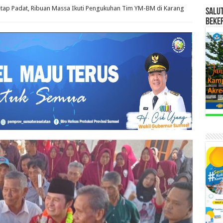
tap Padat, Ribuan Massa Ikuti Pengukuhan Tim YM-BM di Karang
SALU
BEKE