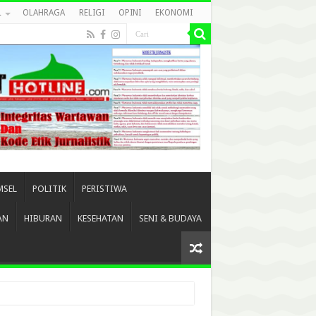
L
OLAHRAGA
RELIGI
OPINI
EKONOMI
MSEL
POLITIK
PERISTIWA
AN
HIBURAN
KESEHATAN
SENI & BUDAYA