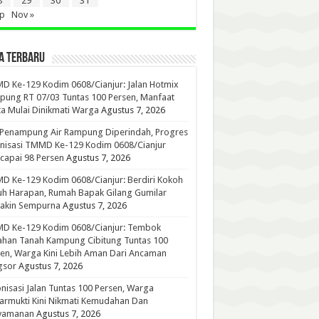
8
29
30
31
ep
Nov »
A TERBARU
 Ke-129 Kodim 0608/Cianjur: Jalan Hotmix
ung RT 07/03 Tuntas 100 Persen, Manfaat
a Mulai Dinikmati Warga
Agustus 7, 2026
 Penampung Air Rampung Diperindah, Progres
nisasi TMMD Ke-129 Kodim 0608/Cianjur
capai 98 Persen
Agustus 7, 2026
 Ke-129 Kodim 0608/Cianjur: Berdiri Kokoh
h Harapan, Rumah Bapak Gilang Gumilar
akin Sempurna
Agustus 7, 2026
D Ke-129 Kodim 0608/Cianjur: Tembok
han Tanah Kampung Cibitung Tuntas 100
en, Warga Kini Lebih Aman Dari Ancaman
gsor
Agustus 7, 2026
nisasi Jalan Tuntas 100 Persen, Warga
rmukti Kini Nikmati Kemudahan Dan
yamanan
Agustus 7, 2026