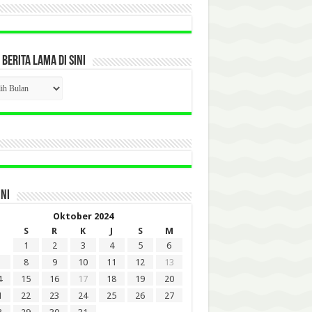
 BERITA LAMA DI SINI
CK
ITA
A
INI
Oktober 2024
S
R
K
J
S
M
1
2
3
4
5
6
8
9
10
11
12
13
4
15
16
17
18
19
20
1
22
23
24
25
26
27