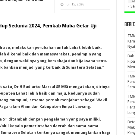
2
Juli 15, 2026
« S
BERIT
dup Sedunia 2024, Pemkab Muba Gelar Uji
TMMD
Kamp
Nyat
eh ase, melakukan perubahan untuk Lahat lebih baik.
dah dikenal baik dan memasyarakat, pemimpin yang
Bak
, dengan wakilnya yang bersahaja dan bijaksana tentu
Pipa
Men
ik bahkan menjadi yang terbaik di Sumatera Selatan,”
TMMD
Penu
 satu, Dr H Budiarto Marsul SE MSi mengatakan, dirinya
Sem
bupaten Lahat lebih baik dan maju, keduanya sudah
TMM
 yang mumpuni, sesama pernah menjabat sebagai Wakil
Pena
 Pagaralam Alam dan Kabupaten Empat Lawang.
Pers
Lon
a ST ditambah dengan pengalaman yang saya miliki,
Beto
akil kepala pemerintahan daerah dan sama-sama
Meka
i Sumatera Selatan tentunya sangat memungkinkan bagi
Ken