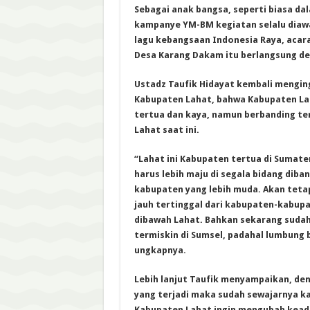
Sebagai anak bangsa, seperti biasa da
kampanye YM-BM kegiatan selalu diaw
lagu kebangsaan Indonesia Raya, acara
Desa Karang Dakam itu berlangsung d
Ustadz Taufik Hidayat kembali mengi
Kabupaten Lahat, bahwa Kabupaten La
tertua dan kaya, namun berbanding te
Lahat saat ini.
“Lahat ini Kabupaten tertua di Sumate
harus lebih maju di segala bidang dib
kabupaten yang lebih muda. Akan teta
jauh tertinggal dari kabupaten-kabupa
dibawah Lahat. Bahkan sekarang suda
termiskin di Sumsel, padahal lumbung 
ungkapnya.
Lebih lanjut Taufik menyampaikan, de
yang terjadi maka sudah sewajarnya k
Kabupaten Lahat ingin mengubah keada