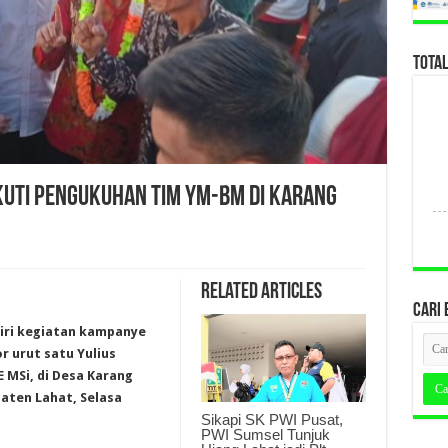
TOTA
Ikuti Pengukuhan Tim YM-BM di Karang
Related Articles
CARI 
iri kegiatan kampanye
 urut satu Yulius
 MSi, di Desa Karang
aten Lahat, Selasa
Sikapi SK PWI Pusat,
PWI Sumsel Tunjuk