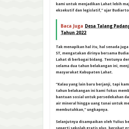
kami untuk menjadikan Lahat lebih ma
eksekutif dan legislatif,” ujar Budiarto
Baca Juga
Desa Talang Padan
Tahun 2022
Tak menapikan hal itu, hal senada jug
ST, mengatakan dirinya bersama Budi
Lahat di berbagai bidang. Tentunya de
selama dua tahun belakangan ini, men
masyarakat Kabupaten Lahat.
“Kalau yang lain baru berjanji, tapi 
tahun belakangan ini kami fokus memb
bantuan sosial untuk persedekahan d
air mineral hingga uang tunai untuk
membutuhkan,” ungkapnya.
Selanjutnya disampaikan oleh Yulius 
seperti sekolah gratis plus, berobat g