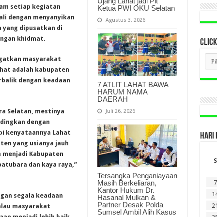
Ujang Lahat jadi Plt
lam setiap kegiatan
Ketua PWI OKU Selatan
ali dengan menyanyikan
Agustus 3, 2026
 yang dipusatkan di
engan khidmat.
CLICK
CLI
ngatkan masyarakat
BER
hat adalah kabupaten
LAM
DI
rbalik dengan keadaan
7 ATLIT LAHAT BAWA
SINI
HARUM NAMA
DAERAH
ra Selatan, mestinya
Juli 26, 2026
andingkan dengan
pi kenyataannya Lahat
HARI 
ten yang usianya jauh
h menjadi Kabupaten
S
batubara dan kaya raya,”
Tersangka Penganiayaan
Masih Berkeliaran,
7
Kantor Hukum Dr.
1
ngan segala keadaan
Hasanal Mulkan &
Partner Desak Polda
2
alau masyarakat
Sumsel Ambil Alih Kasus
an menjadi lebih baik.