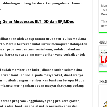
ju diberbagai bidang berdasarkan pengalaman kami di
Mema
.
TMM
Dike
g Gelar Musdessus BLT- DD dan RPJMDes
TMM
Hati
a dikatakan oleh Cabup nomor urut satu, Yulius Maulana
HUBUN
arto Marsul bertekad bulat untuk memajukan Kabupaten
ngan program bantuan sosial yang sudah dijalankan
jadi karya nyata dalam memberikan yang terbaik untuk
kami sudah memberikan bukti, dimana sudah selama dua
erikan bantuan sosial pada masyarakat, diantaranya
an musibah dengan memberikan bantuan berupa 10 dus
ORGAN
 membantu meringankan beban masyarakat yang sedang
beberapa program unggulannya yang pro kerakyatan,
ratis plus, bantuan sosial untuk persedekahan dan