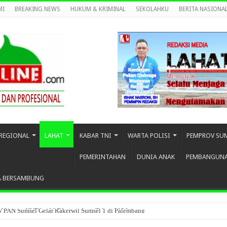
MI
BREAKING NEWS
HUKUM & KRIMINAL
SEKOLAHKU
BERITA NASIONA
REGIONAL
LAHAT
KABAR TNI
WARTA POLISI
PEMPROV SU
PEMERINTAHAN
DUNIA ANAK
PEMBANGUN
A BERSAMBUNG
W PAN Sumsel Gelar Rakerwil Sumsel 1 di Palembang