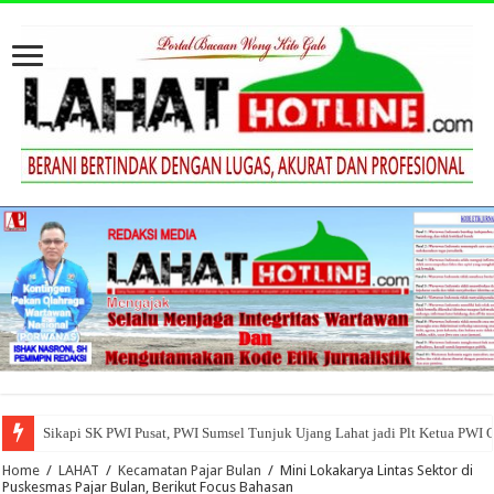
Sikapi SK PWI Pusat, PWI Sumsel Tunjuk Ujang Lahat jadi Plt Ketua PWI 
Home
/
LAHAT
/
Kecamatan Pajar Bulan
/
Mini Lokakarya Lintas Sektor di
Puskesmas Pajar Bulan, Berikut Focus Bahasan