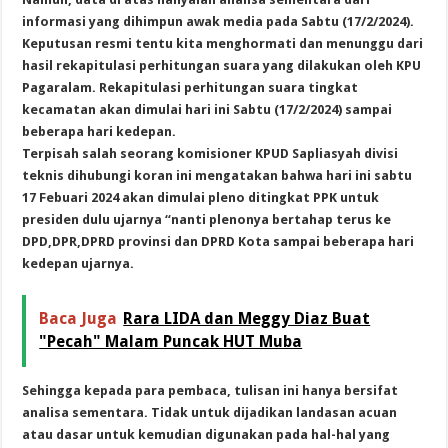
informasi yang dihimpun awak media pada Sabtu (17/2/2024).
Keputusan resmi tentu kita menghormati dan menunggu dari
hasil rekapitulasi perhitungan suara yang dilakukan oleh KPU
Pagaralam. Rekapitulasi perhitungan suara tingkat
kecamatan akan dimulai hari ini Sabtu (17/2/2024) sampai
beberapa hari kedepan.
Terpisah salah seorang komisioner KPUD Sapliasyah divisi
teknis dihubungi koran ini mengatakan bahwa hari ini sabtu
17 Febuari 2024 akan dimulai pleno ditingkat PPK untuk
presiden dulu ujarnya “nanti plenonya bertahap terus ke
DPD,DPR,DPRD provinsi dan DPRD Kota sampai beberapa hari
kedepan ujarnya.
Baca Juga
Rara LIDA dan Meggy Diaz Buat
"Pecah" Malam Puncak HUT Muba
Sehingga kepada para pembaca, tulisan ini hanya bersifat
analisa sementara. Tidak untuk dijadikan landasan acuan
atau dasar untuk kemudian digunakan pada hal-hal yang