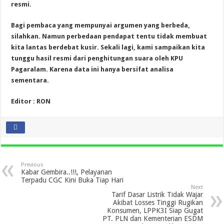
resmi.
Bagi pembaca yang mempunyai argumen yang berbeda,
silahkan. Namun perbedaan pendapat tentu tidak membuat
kita lantas berdebat kusir. Sekali lagi, kami sampaikan kita
tunggu hasil resmi dari penghitungan suara oleh KPU
Pagaralam. Karena data ini hanya bersifat analisa
sementara.
Editor : RON
Previous
Kabar Gembira..!!!, Pelayanan
Terpadu CGC Kini Buka Tiap Hari
Next
Tarif Dasar Listrik Tidak Wajar
Akibat Losses Tinggi Rugikan
Konsumen, LPPK3I Siap Gugat
PT. PLN dan Kementerian ESDM