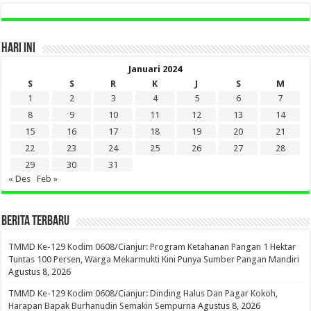
HARI INI
Januari 2024
S
S
R
K
J
S
M
1
2
3
4
5
6
7
8
9
10
11
12
13
14
15
16
17
18
19
20
21
22
23
24
25
26
27
28
29
30
31
« Des
Feb »
BERITA TERBARU
TMMD Ke-129 Kodim 0608/Cianjur: Program Ketahanan Pangan 1 Hektar
Tuntas 100 Persen, Warga Mekarmukti Kini Punya Sumber Pangan Mandiri
Agustus 8, 2026
TMMD Ke-129 Kodim 0608/Cianjur: Dinding Halus Dan Pagar Kokoh,
Harapan Bapak Burhanudin Semakin Sempurna
Agustus 8, 2026