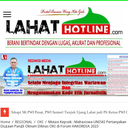
Sikapi SK PWI Pusat, PWI Sumsel Tunjuk Ujang Lahat jadi Plt Ketua PWI 
Home
/
REGIONAL
/
OKI
/
Mutasi Kepsek : Mahasiswa UNISKI Pertanyakan
Dugaan Pungli Oknum Diknas OKI di Forum HAKORDIA 2023