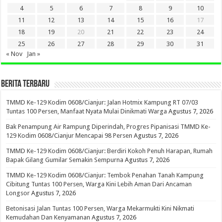
4
5
6
7
8
9
10
11
12
13
14
15
16
17
18
19
20
21
22
23
24
25
26
27
28
29
30
31
« Nov
Jan »
BERITA TERBARU
TMMD Ke-129 Kodim 0608/Cianjur: Jalan Hotmix Kampung RT 07/03
Tuntas 100 Persen, Manfaat Nyata Mulai Dinikmati Warga
Agustus 7, 2026
Bak Penampung Air Rampung Diperindah, Progres Pipanisasi TMMD Ke-
129 Kodim 0608/Cianjur Mencapai 98 Persen
Agustus 7, 2026
TMMD Ke-129 Kodim 0608/Cianjur: Berdiri Kokoh Penuh Harapan, Rumah
Bapak Gilang Gumilar Semakin Sempurna
Agustus 7, 2026
TMMD Ke-129 Kodim 0608/Cianjur: Tembok Penahan Tanah Kampung
Cibitung Tuntas 100 Persen, Warga Kini Lebih Aman Dari Ancaman
Longsor
Agustus 7, 2026
Betonisasi Jalan Tuntas 100 Persen, Warga Mekarmukti Kini Nikmati
Kemudahan Dan Kenyamanan
Agustus 7, 2026