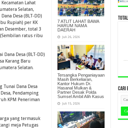
u Kecamatan Lahat
umatera Selatan,
 Dana Desa (BLT-DD)
TOTA
7 ATLIT LAHAT BAWA
Ribu Rupiah) per KK
HARUM NAMA
n Desember, total 3
DAERAH
 (Sembilan ratus ribu
Juli 26, 2026
i Dana Desa (BLT-DD)
esa Karang Baru
umatera Selatan.
Tersangka Penganiayaan
Masih Berkeliaran,
Kantor Hukum Dr.
g Tunai Dana Desa
Hasanal Mulkan &
CARI 
Partner Desak Polda
a Desa, Pendamping
Sumsel Ambil Alih Kasus
uruh KPM Peneriman
Juli 15, 2026
warga yang termasuk
angi meja Petugas