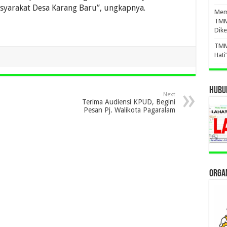
yarakat Desa Karang Baru”, ungkapnya.
Mema
TMM
Dike
TMM
Hati
HUBUN
Next
Terima Audiensi KPUD, Begini
Pesan Pj. Walikota Pagaralam
ORGAN