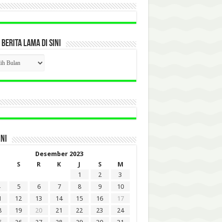
 BERITA LAMA DI SINI
CK
ITA
A
INI
Desember 2023
S
R
K
J
S
M
1
2
3
5
6
7
8
9
10
1
12
13
14
15
16
17
8
19
20
21
22
23
24