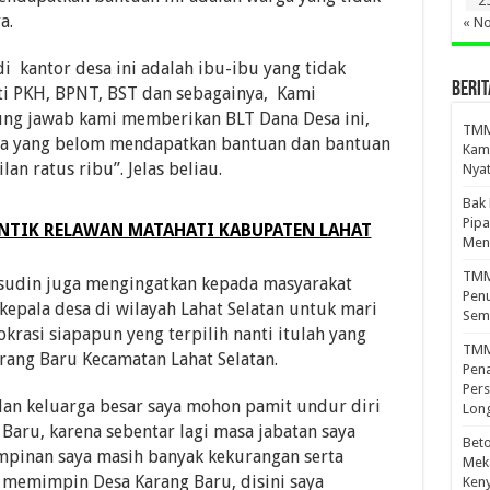
2
a.
« N
i kantor desa ini adalah ibu-ibu yang tidak
BERIT
ti PKH, BPNT, BST dan sebagainya, Kami
ng jawab kami memberikan BLT Dana Desa ini,
TMMD
a yang belom mendapatkan bantuan dan bantuan
Kamp
an ratus ribu”. Jelas beliau.
Nyat
Bak
Pipa
NTIK RELAWAN MATAHATI KABUPATEN LAHAT
Men
TMMD
rsudin juga mengingatkan kepada masyarakat
Penu
 kepala desa di wilayah Lahat Selatan untuk mari
Sem
asi siapapun yeng terpilih nanti itulah yang
TMM
ang Baru Kecamatan Lahat Selatan.
Pena
Pers
 dan keluarga besar saya mohon pamit undur diri
Lon
Baru, karena sebentar lagi masa jabatan saya
Beto
impinan saya masih banyak kekurangan serta
Meka
 memimpin Desa Karang Baru, disini saya
Ken