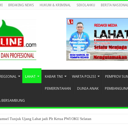
MI
BREAKING NEWS
HUKUM & KRIMINAL
SEKOLAHKU
BERITA NASIONA
REGIONAL
LAHAT
KABAR TNI
WARTA POLISI
PEMPROV SU
PEMERINTAHAN
DUNIA ANAK
PEMBANGUN
A BERSAMBUNG
umsel Tunjuk Ujang Lahat jadi Plt Ketua PWI OKU Selatan