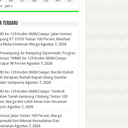
5
26
27
28
29
30
31
ov
Jan »
A TERBARU
 Ke-129 Kodim 0608/Cianjur: Jalan Hotmix
ung RT 07/03 Tuntas 100 Persen, Manfaat
a Mulai Dinikmati Warga
Agustus 7, 2026
 Penampung Air Rampung Diperindah, Progres
nisasi TMMD Ke-129 Kodim 0608/Cianjur
capai 98 Persen
Agustus 7, 2026
 Ke-129 Kodim 0608/Cianjur: Berdiri Kokoh
h Harapan, Rumah Bapak Gilang Gumilar
akin Sempurna
Agustus 7, 2026
D Ke-129 Kodim 0608/Cianjur: Tembok
han Tanah Kampung Cibitung Tuntas 100
en, Warga Kini Lebih Aman Dari Ancaman
gsor
Agustus 7, 2026
nisasi Jalan Tuntas 100 Persen, Warga
rmukti Kini Nikmati Kemudahan Dan
yamanan
Agustus 7, 2026