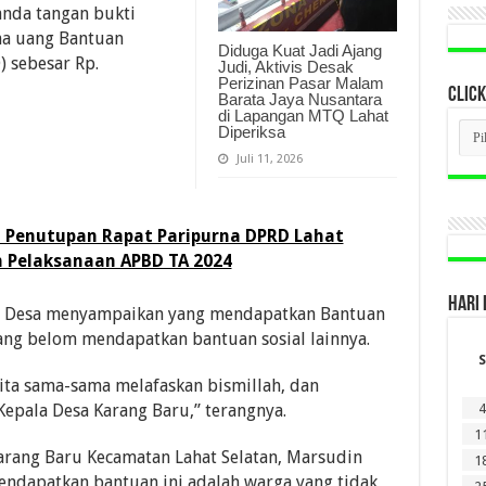
anda tangan bukti
a uang Bantuan
Diduga Kuat Jadi Ajang
 sebesar Rp.
Judi, Aktivis Desak
Perizinan Pasar Malam
CLICK
Barata Jaya Nusantara
di Lapangan MTQ Lahat
CLI
Diperiksa
BER
LAM
Juli 11, 2026
DI
SINI
i Penutupan Rapat Paripurna DPRD Lahat
 Pelaksanaan APBD TA 2024
HARI 
Desa menyampaikan yang mendapatkan Bantuan
ang belom mendapatkan bantuan sosial lainnya.
S
kita sama-sama melafaskan bismillah, dan
4
Kepala Desa Karang Baru,” terangnya.
1
rang Baru Kecamatan Lahat Selatan, Marsudin
1
dapatkan bantuan ini adalah warga yang tidak