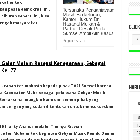
arkat untuk
an pesta demokrasi ini.
Tersangka Penganiayaan
Masih Berkeliaran,
hiburan seperti ini, bisa
Kantor Hukum Dr.
tengah masyarakat
Hasanal Mulkan &
CLICK
Partner Desak Polda
Sumsel Ambil Alih Kasus
CLI
BER
Juli 15, 2026
LAM
DI
SINI
 Gelar Malam Resepsi Kenegaraan, Sebagai
 Ke- 77
n ucapan terimakasih kepada pihak TVRI Sumsel karena
HARI 
a Kabupaten Muba sebagai pelaksana Gebyar Musik
 “Semaksimal mungkin kami dan semua pihak yang
S
suai dengan yang sudah ditentukan untuk mensukseskan
6
1
 Eflianty Analisa melalui Tim nya Ridwan
2
paten Muba untuk kegiatan Gebyar Musik Pemilu Damai