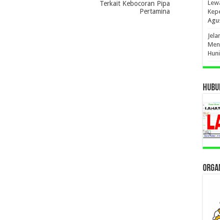
Lewa
Terkait Kebocoran Pipa
Pertamina
Kep
Agus
Jel
Men
Hun
HUBUN
ORGAN