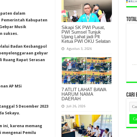
upaten dalam
TOTA
. Pemerintah Kabupaten
 Gebyar Musik
Sikapi SK PWI Pusat,
PWI Sumsel Tunjuk
n sukses.
Ujang Lahat jadi Plt
Ketua PWI OKU Selatan
lalui Badan Kesbangpol
Agustus 3, 2026
 penyelenggaraan gebyar
di Ruang Rapat Serasan
nan AP MSi
7 ATLIT LAHAT BAWA
HARUM NAMA
CARI 
DAERAH
tanggal 5 Desember 2023
Juli 26, 2026
da Sekayu.
n ini, karena memang
si mengenai Pemilu