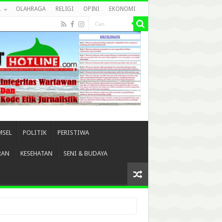
L
OLAHRAGA
RELIGI
OPINI
EKONOMI
MSEL
POLITIK
PERISTIWA
RAN
KESEHATAN
SENI & BUDAYA