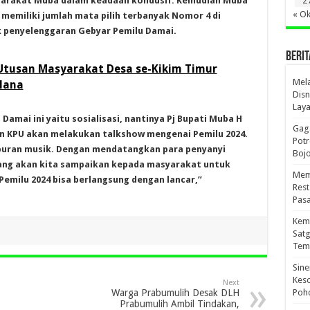
2
syarakat Muba dalam keadaan kondusif. Kemudian Muba
« Ok
memiliki jumlah mata pilih terbanyak Nomor 4 di
ik penyelenggaran Gebyar Pemilu Damai.
BERIT
Utusan Masyarakat Desa se-Kikim Timur
Mel
lana
Disn
Lay
amai ini yaitu sosialisasi, nantinya Pj Bupati Muba H
Gaga
an KPU akan melakukan talkshow mengenai Pemilu 2024.
Pot
iburan musik. Dengan mendatangkan para penyanyi
Boj
ang akan kita sampaikan kepada masyarakat untuk
Mema
emilu 2024 bisa berlangsung dengan lancar,”
Res
Pas
Kema
Sat
Tem
Sine
Kes
Next
Poho
Warga Prabumulih Desak DLH
Prabumulih Ambil Tindakan,