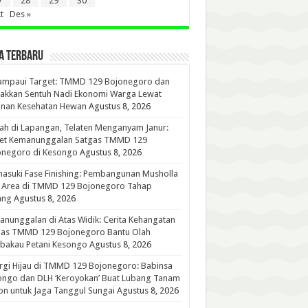
7
28
29
30
t
Des »
A TERBARU
ampaui Target: TMMD 129 Bojonegoro dan
akkan Sentuh Nadi Ekonomi Warga Lewat
anan Kesehatan Hewan
Agustus 8, 2026
h di Lapangan, Telaten Menganyam Janur:
ret Kemanunggalan Satgas TMMD 129
onegoro di Kesongo
Agustus 8, 2026
suki Fase Finishing: Pembangunan Musholla
t Area di TMMD 129 Bojonegoro Tahap
ang
Agustus 8, 2026
nunggalan di Atas Widik: Cerita Kehangatan
gas TMMD 129 Bojonegoro Bantu Olah
bakau Petani Kesongo
Agustus 8, 2026
rgi Hijau di TMMD 129 Bojonegoro: Babinsa
ongo dan DLH ‘Keroyokan’ Buat Lubang Tanam
n untuk Jaga Tanggul Sungai
Agustus 8, 2026