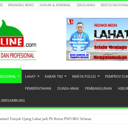
MI
BREAKING NEWS
HUKUM & KRIMINAL
SEKOLAHKU
BERITA NASIONA
REGIONAL
LAHAT
KABAR TNI
WARTA POLISI
PEMPROV SU
PEMERINTAHAN
DUNIA ANAK
PEMBANGUNAN
HIBU
A BERSAMBUNG
umsel Tunjuk Ujang Lahat jadi Plt Ketua PWI OKU Selatan