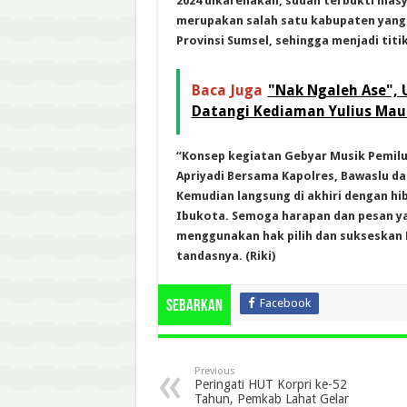
2024 dikarenakan, sudah terbukti ma
merupakan salah satu kabupaten yang 
Provinsi Sumsel, sehingga menjadi tit
Baca Juga
"Nak Ngaleh Ase", 
Datangi Kediaman Yulius Mau
“Konsep kegiatan Gebyar Musik Pemilu D
Apriyadi Bersama Kapolres, Bawaslu d
Kemudian langsung di akhiri dengan h
Ibukota. Semoga harapan dan pesan y
menggunakan hak pilih dan sukseskan P
tandasnya. (Riki)
Facebook
Sebarkan
Previous
Peringati HUT Korpri ke-52
Tahun, Pemkab Lahat Gelar