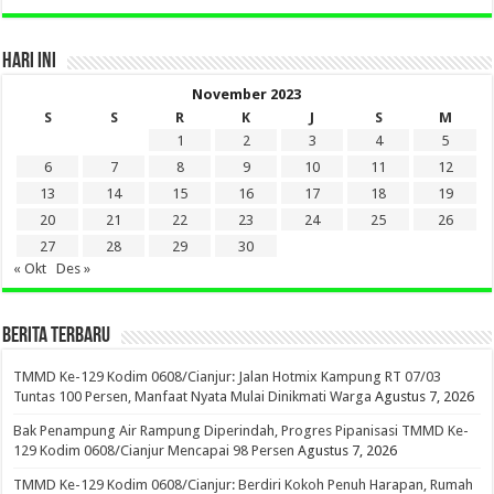
HARI INI
November 2023
S
S
R
K
J
S
M
1
2
3
4
5
6
7
8
9
10
11
12
13
14
15
16
17
18
19
20
21
22
23
24
25
26
27
28
29
30
« Okt
Des »
BERITA TERBARU
TMMD Ke-129 Kodim 0608/Cianjur: Jalan Hotmix Kampung RT 07/03
Tuntas 100 Persen, Manfaat Nyata Mulai Dinikmati Warga
Agustus 7, 2026
Bak Penampung Air Rampung Diperindah, Progres Pipanisasi TMMD Ke-
129 Kodim 0608/Cianjur Mencapai 98 Persen
Agustus 7, 2026
TMMD Ke-129 Kodim 0608/Cianjur: Berdiri Kokoh Penuh Harapan, Rumah