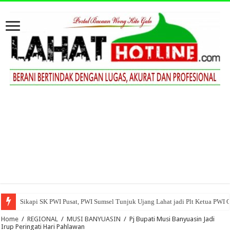
Sikapi SK PWI Pusat, PWI Sumsel Tunjuk Ujang Lahat jadi Plt Ketua PWI 
Home
/
REGIONAL
/
MUSI BANYUASIN
/
Pj Bupati Musi Banyuasin Jadi
Irup Peringati Hari Pahlawan