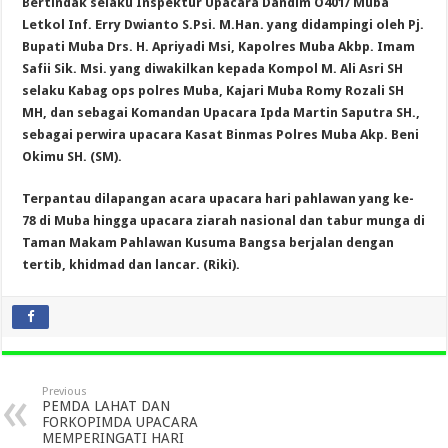
Bertindak selaku Inspektur Upacara Dandim O401/ Muba
Letkol Inf. Erry Dwianto S.Psi. M.Han. yang didampingi oleh Pj.
Bupati Muba Drs. H. Apriyadi Msi, Kapolres Muba Akbp. Imam
Safii Sik. Msi. yang diwakilkan kepada Kompol M. Ali Asri SH
selaku Kabag ops polres Muba, Kajari Muba Romy Rozali SH
MH, dan sebagai Komandan Upacara Ipda Martin Saputra SH.,
sebagai perwira upacara Kasat Binmas Polres Muba Akp. Beni
Okimu SH. (SM).
Terpantau dilapangan acara upacara hari pahlawan yang ke-
78 di Muba hingga upacara ziarah nasional dan tabur munga di
Taman Makam Pahlawan Kusuma Bangsa berjalan dengan
tertib, khidmad dan lancar. (Riki).
Previous
PEMDA LAHAT DAN
FORKOPIMDA UPACARA
MEMPERINGATI HARI