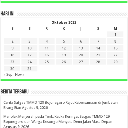
HARI INI
Oktober 2023
S
S
R
K
J
S
M
1
2
3
4
5
6
7
8
9
10
11
12
13
14
15
16
17
18
19
20
21
22
23
24
25
26
27
28
29
30
31
« Sep
Nov »
BERITA TERBARU
Cerita Satgas TMMD 129 Bojonegoro Rajut Kebersamaan di Jembatan
Brang Etan
Agustus 9, 2026
Menolak Menyerah pada Terik: Ketika Keringat Satgas TMMD 129
Bojonegoro dan Warga Kesongo Menyatu Demi Jalan Masa Depan
Agustus 9, 2026