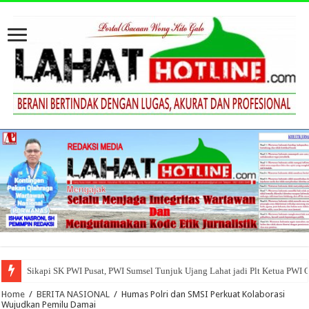
Sikapi SK PWI Pusat, PWI Sumsel Tunjuk Ujang Lahat jadi Plt Ketua PWI 
Home
/
BERITA NASIONAL
/
Humas Polri dan SMSI Perkuat Kolaborasi
Wujudkan Pemilu Damai