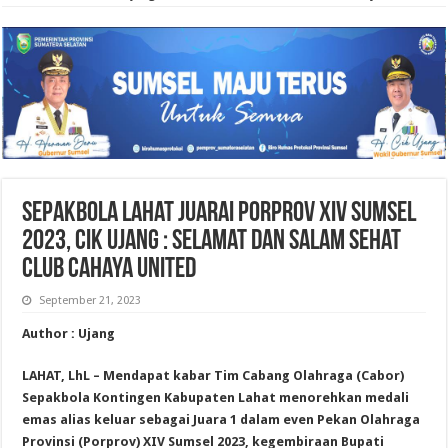
Sepakbola Lahat Juarai Porprov XIV Sumsel
2023, Cik Ujang : Selamat dan Salam Sehat
Club Cahaya United
September 21, 2023
Author : Ujang
LAHAT, LhL – Mendapat kabar Tim Cabang Olahraga (Cabor)
Sepakbola Kontingen Kabupaten Lahat menorehkan medali
emas alias keluar sebagai Juara 1 dalam even Pekan Olahraga
Provinsi (Porprov) XIV Sumsel 2023, kegembiraan Bupati