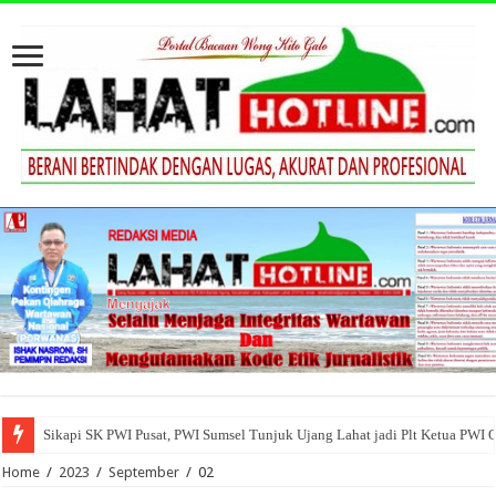
Sikapi SK PWI Pusat, PWI Sumsel Tunjuk Ujang Lahat jadi Plt Ketua PWI 
Home
/
2023
/
September
/
02