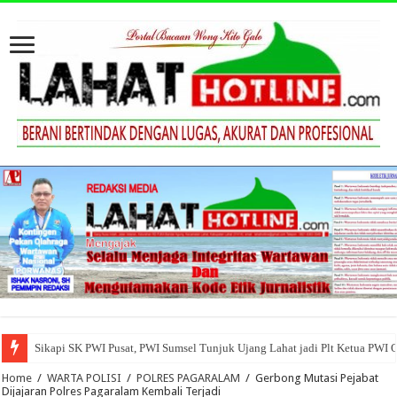
Sikapi SK PWI Pusat, PWI Sumsel Tunjuk Ujang Lahat jadi Plt Ketua PWI 
Home
/
WARTA POLISI
/
POLRES PAGARALAM
/
Gerbong Mutasi Pejabat
Dijajaran Polres Pagaralam Kembali Terjadi