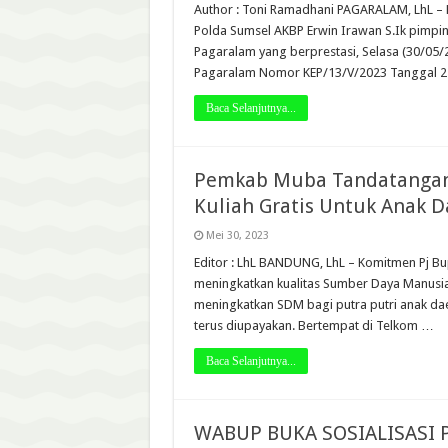
Author : Toni Ramadhani PAGARALAM, LhL – 
Polda Sumsel AKBP Erwin Irawan S.Ik pimp
Pagaralam yang berprestasi, Selasa (30/05/
Pagaralam Nomor KEP/13/V/2023 Tanggal 2
Baca Selanjutnya...
Pemkab Muba Tandatangan 
Kuliah Gratis Untuk Anak 
Mei 30, 2023
Editor : LhL BANDUNG, LhL – Komitmen Pj B
meningkatkan kualitas Sumber Daya Manusia 
meningkatkan SDM bagi putra putri anak da
terus diupayakan. Bertempat di Telkom …
Baca Selanjutnya...
WABUP BUKA SOSIALISAS