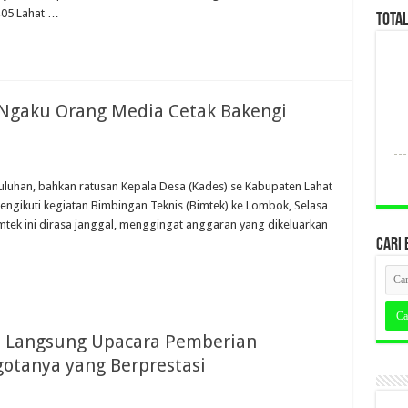
405 Lahat …
TOTA
a Ngaku Orang Media Cetak Bakengi
puluhan, bahkan ratusan Kepala Desa (Kades) se Kabupaten Lahat
ngikuti kegiatan Bimbingan Teknis (Bimtek) ke Lombok, Selasa
tek ini dirasa janggal, menggingat anggaran yang dikeluarkan
CARI 
n Langsung Upacara Pemberian
otanya yang Berprestasi