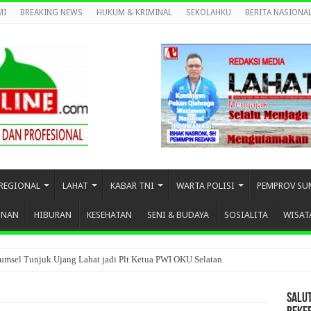
MI
BREAKING NEWS
HUKUM & KRIMINAL
SEKOLAHKU
BERITA NASIONA
REGIONAL
LAHAT
KABAR TNI
WARTA POLISI
PEMPROV SU
UNAN
HIBURAN
KESEHATAN
SENI & BUDAYA
SOSIALITA
WISAT
umsel Tunjuk Ujang Lahat jadi Plt Ketua PWI OKU Selatan
SALU