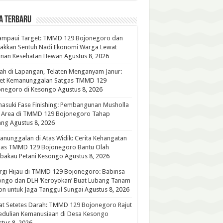
A TERBARU
ampaui Target: TMMD 129 Bojonegoro dan
akkan Sentuh Nadi Ekonomi Warga Lewat
anan Kesehatan Hewan
Agustus 8, 2026
h di Lapangan, Telaten Menganyam Janur:
ret Kemanunggalan Satgas TMMD 129
onegoro di Kesongo
Agustus 8, 2026
suki Fase Finishing: Pembangunan Musholla
t Area di TMMD 129 Bojonegoro Tahap
ang
Agustus 8, 2026
nunggalan di Atas Widik: Cerita Kehangatan
gas TMMD 129 Bojonegoro Bantu Olah
bakau Petani Kesongo
Agustus 8, 2026
rgi Hijau di TMMD 129 Bojonegoro: Babinsa
ongo dan DLH ‘Keroyokan’ Buat Lubang Tanam
n untuk Jaga Tanggul Sungai
Agustus 8, 2026
t Setetes Darah: TMMD 129 Bojonegoro Rajut
edulian Kemanusiaan di Desa Kesongo
tus 8, 2026