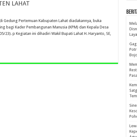
TEN LAHAT
BERIT
 di Gedung Pertemuan Kabupaten Lahat diadakannya, buka
Mel
nting bagi Kader Pembangunan Manusia (KPM) dan Kepala Desa
Disn
/23). p Kegiatan ini dihadiri Wakil Bupati Lahat H. Haryanto, SE,
Lay
Gaga
Pot
Boj
Mema
Res
Pas
Kema
Sat
Tem
Sine
Kes
Poho
Lewa
Kep
Agus