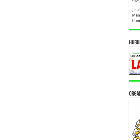
Jel
Men
Hun
HUBUN
ORGAN