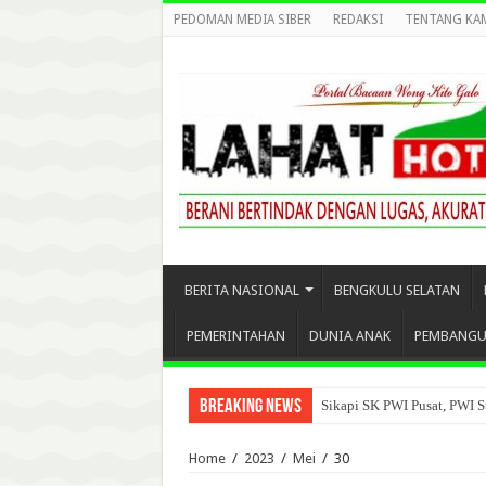
PEDOMAN MEDIA SIBER
REDAKSI
TENTANG KA
BERITA NASIONAL
BENGKULU SELATAN
PEMERINTAHAN
DUNIA ANAK
PEMBANG
Breaking News
Sikapi SK PWI Pusat, PWI S
Home
/
2023
/
Mei
/
30