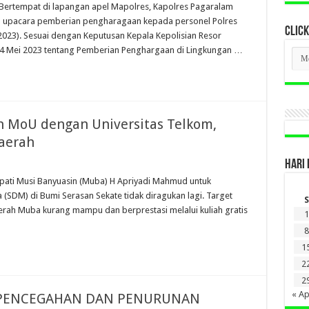
Bertempat di lapangan apel Mapolres, Kapolres Pagaralam
in upacara pemberian pengharagaan kepada personel Polres
CLICK
2023). Sesuai dengan Keputusan Kepala Kepolisian Resor
4 Mei 2023 tentang Pemberian Penghargaan di Lingkungan …
CLI
BER
LAM
DI
SINI
MoU dengan Universitas Telkom,
Daerah
HARI 
upati Musi Banyuasin (Muba) H Apriyadi Mahmud untuk
(SDM) di Bumi Serasan Sekate tidak diragukan lagi. Target
S
erah Muba kurang mampu dan berprestasi melalui kuliah gratis
1
8
1
2
2
« Ap
I PENCEGAHAN DAN PENURUNAN