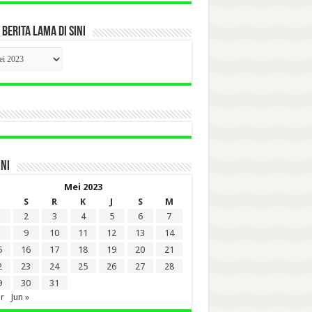
 BERITA LAMA DI SINI
CK
ITA
A
INI
Mei 2023
S
R
K
J
S
M
2
3
4
5
6
7
9
10
11
12
13
14
5
16
17
18
19
20
21
2
23
24
25
26
27
28
9
30
31
r
Jun »