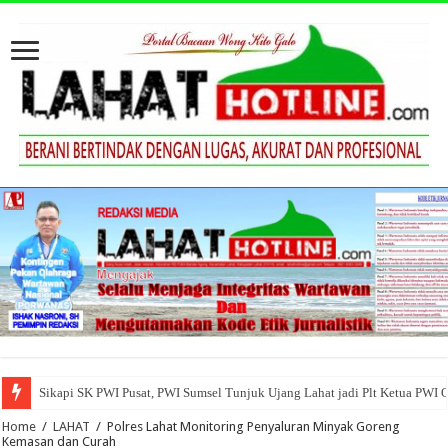
Sikapi SK PWI Pusat, PWI Sumsel Tunjuk Ujang Lahat jadi Plt Ketua PWI 
Home
/
LAHAT
/
Polres Lahat Monitoring Penyaluran Minyak Goreng
Kemasan dan Curah