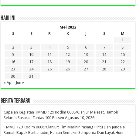
HARI INI
Mei 2022
S
S
R
K
J
S
M
1
2
3
4
5
6
7
8
9
10
11
12
13
14
15
16
17
18
19
20
21
22
23
24
25
26
27
28
29
30
31
« Apr
Jun »
BERITA TERBARU
Capaian Kegiatan TMMD 129 Kodim 0608/Cianjur Melesat, Hampir
Seluruh Sasaran Tuntas 100 Persen
Agustus 10, 2026
TMMD 129 Kodim 0608/Cianjur: Tim Marinir Pasang Pintu Dan Jendela
Rumah Bapak Burhanudin, Hunian Semakin Sempurna Dan Layak Huni