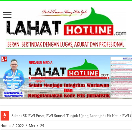
Sikapi SK PWI Pusat, PWI Sumsel Tunjuk Ujang Lahat jadi Plt Ketua PWI 
Home
/
2022
/
Mei
/
29