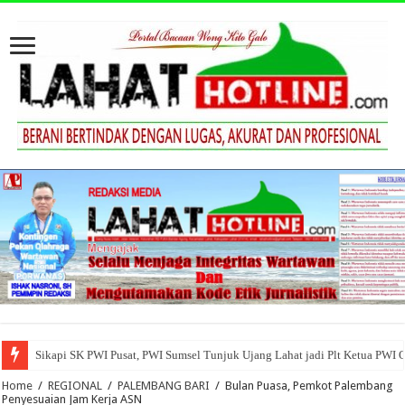
Sikapi SK PWI Pusat, PWI Sumsel Tunjuk Ujang Lahat jadi Plt Ketua PWI 
Home
/
REGIONAL
/
PALEMBANG BARI
/
Bulan Puasa, Pemkot Palembang
Penyesuaian Jam Kerja ASN