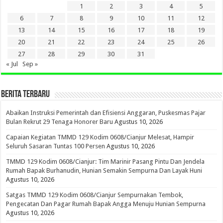
1
2
3
4
5
6
7
8
9
10
11
12
13
14
15
16
17
18
19
20
21
22
23
24
25
26
27
28
29
30
31
« Jul
Sep »
BERITA TERBARU
Abaikan Instruksi Pemerintah dan Efisiensi Anggaran, Puskesmas Pajar
Bulan Rekrut 29 Tenaga Honorer Baru
Agustus 10, 2026
Capaian Kegiatan TMMD 129 Kodim 0608/Cianjur Melesat, Hampir
Seluruh Sasaran Tuntas 100 Persen
Agustus 10, 2026
TMMD 129 Kodim 0608/Cianjur: Tim Marinir Pasang Pintu Dan Jendela
Rumah Bapak Burhanudin, Hunian Semakin Sempurna Dan Layak Huni
Agustus 10, 2026
Satgas TMMD 129 Kodim 0608/Cianjur Sempurnakan Tembok,
Pengecatan Dan Pagar Rumah Bapak Angga Menuju Hunian Sempurna
Agustus 10, 2026