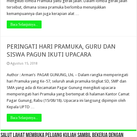
mengikuti lomba Pramuka yaitu gerak jalan. Dalam lomba gerak jalan
tersebut, dimana siswa pramuka berlomba menunjukkan
kemampuannya dan juga kerapian alat …
Baca Selanjutnya...
PERINGATI HARI PRAMUKA, GURU DAN
SISWA PAGUN IKUTI UPACARA
Agustus 15, 2018
Author : Arman’s PAGAR GUNUNG, LhL – Dalam rangka memperingati
hari Pramuka yang Ke-57, seluruh anak pramuka tingkat SD, SMP dan
SMA yang ada di Kecamatan Pagar Gunung mengikuti upacara
memperingati hari Pramuka yang bertempat di halaman Kantor Camat
Pagar Gunung, Rabu (15/08/18). Upacara ini langsung dipimpin oleh
Kepala UPTD …
Baca Selanjutnya...
SALUT LAHAT MEMBUKA PELUANG KULIAH SAMBIL BEKERJA DENGAN