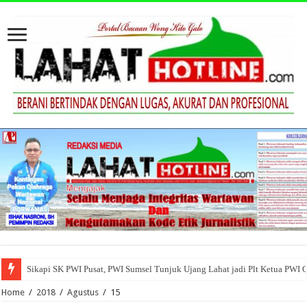
Sikapi SK PWI Pusat, PWI Sumsel Tunjuk Ujang Lahat jadi Plt Ketua PWI 
Home
/
2018
/
Agustus
/
15