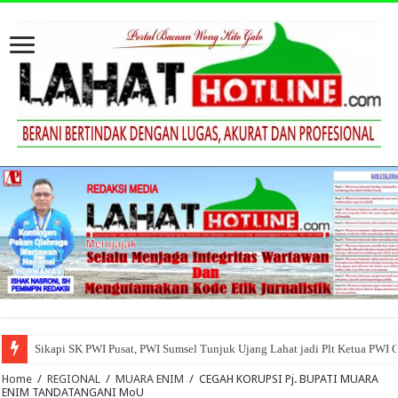
Sikapi SK PWI Pusat, PWI Sumsel Tunjuk Ujang Lahat jadi Plt Ketua PWI 
Home
/
REGIONAL
/
MUARA ENIM
/
CEGAH KORUPSI Pj. BUPATI MUARA
ENIM TANDATANGANI MoU