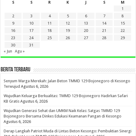
S
S
R
K
J
S
M
1
2
3
4
5
6
7
8
9
10
11
12
13
14
15
16
17
18
19
20
21
22
23
24
25
26
27
28
29
30
31
« Jun
Agu »
BERITA TERBARU
Senyum Warga Merekah: Jalan Beton TMMD 129 Bojonegoro di Kesongo
Terwujud
Agustus 6, 2026
Wujudkan Keluarga Berkualitas: TMMD 129 Bojonegoro Hadirkan Safari
KB Gratis
Agustus 6, 2026
Wujudkan Generasi Sehat dan UMKM Naik Kelas: Satgas TMMD 129
Bojonegoro Bersama Dinkes Edukasi Keamanan Pangan di Kesongo
Agustus 6, 2026
Derap Langkah Patriot Muda di Lintas Beton Kesongo: Pembuktian Sinergi