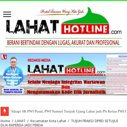
Sikapi SK PWI Pusat, PWI Sumsel Tunjuk Ujang Lahat jadi Plt Ketua PWI 
Home
/
LAHAT
/
Kecamatan Kota Lahat
/
TUJUH FRAKSI DPRD SETUJUI
DUA RAPERDA JADI PERDA